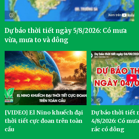
Dự báo thời tiết ngày 5/8/2026: Có mưa
vừa, mưa to và dông
[VIDEO] El Nino khuếch đại
Dự báo thời tiết
thời tiết cực đoan trên toàn
4/8/2026: Có mưa 
cầu
rác có dông