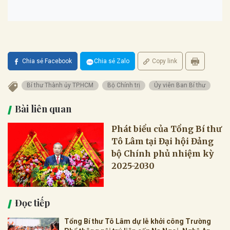
Chia sẻ Facebook
Chia sẻ Zalo
Copy link
Bí thư Thành ủy TP.HCM
Bộ Chính trị
Ủy viên Ban Bí thư
Bài liên quan
Phát biểu của Tổng Bí thư
Tô Lâm tại Đại hội Đảng
bộ Chính phủ nhiệm kỳ
2025-2030
Đọc tiếp
Tổng Bí thư Tô Lâm dự lễ khởi công Trường