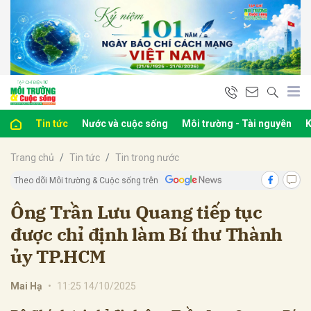
bình luận
Tin tức
Nước và cuộc sống
Môi trường - Tài nguyên
K
Trang chủ
Tin tức
Tin trong nước
Theo dõi Môi trường & Cuộc sống trên
Ông Trần Lưu Quang tiếp tục
được chỉ định làm Bí thư Thành
Hủy
G
ủy TP.HCM
Mai Hạ
•
11:25 14/10/2025