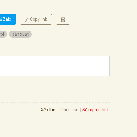
ẻ Zalo
Copy link
voi
sản xuất
Số người thích
Xếp theo:
Thời gian