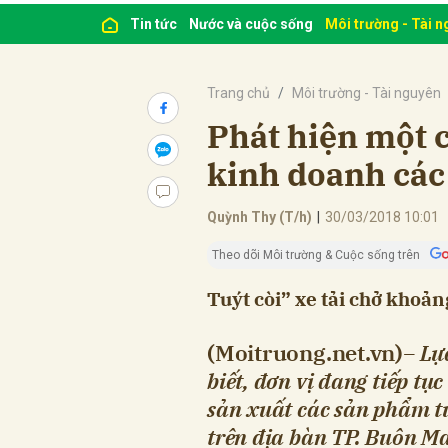
Tin tức
Nước và cuộc sống
Môi trường - Tài 
Trang chủ
Môi trường - Tài nguyên
Phát hiện một c
kinh doanh các
Quỳnh Thy (T/h)
|
30/03/2018 10:01
Theo dõi Môi trường & Cuộc sống trên
Tuýt còi” xe tải chở khoả
(Moitruong.net.vn)
– Lự
biết, đơn vị đang tiếp t
sản xuất các sản phẩm từ
trên địa bàn TP. Buôn M