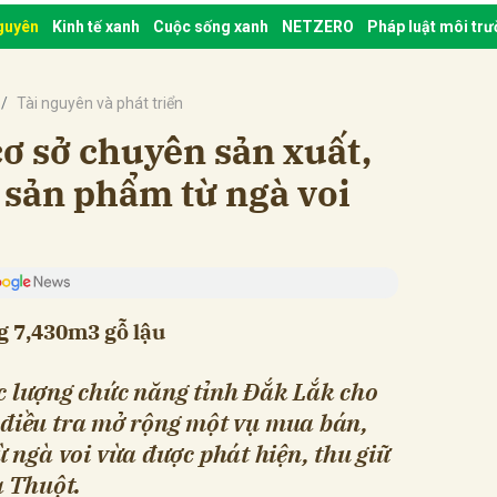
nguyên
Kinh tế xanh
Cuộc sống xanh
NETZERO
Pháp luật môi tr
Tài nguyên và phát triển
ơ sở chuyên sản xuất,
 sản phẩm từ ngà voi
ng 7,430m3 gỗ lậu
c lượng chức năng tỉnh Đắk Lắk cho
ục điều tra mở rộng một vụ mua bán,
 ngà voi vừa được phát hiện, thu giữ
a Thuột.