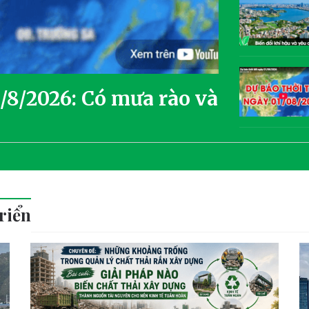
3/8/2026: Có mưa rào và
riển