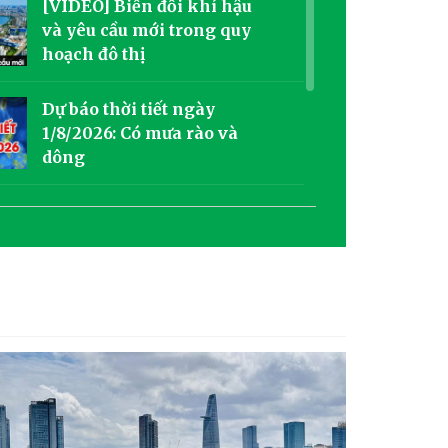
[VIDEO] Biến đổi khí hậu
và yêu cầu mới trong quy
hoạch đô thị
Dự báo thời tiết ngày
1/8/2026: Có mưa rào và
dông
Dự báo thời tiết ngày
31/07/2026: Sáng có mưa và
rải rác có dông