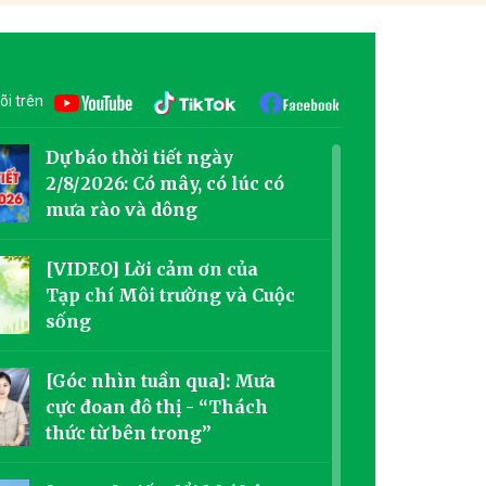
õi trên
Dự báo thời tiết ngày
2/8/2026: Có mây, có lúc có
mưa rào và dông
[VIDEO] Lời cảm ơn của
Tạp chí Môi trường và Cuộc
sống
[Góc nhìn tuần qua]: Mưa
cực đoan đô thị - “Thách
thức từ bên trong”