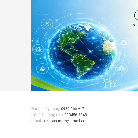
Gửi 
Đường dây nóng:
0986 666 917
Liên hệ quảng cáo:
093456 6848
Email:
toasoan.mtcs@gmail.com