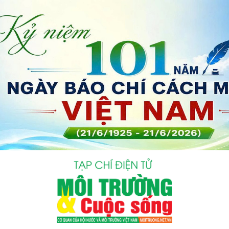
bình luận
Hủy
G