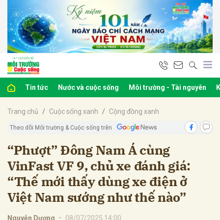
bình luận
Tin tức
Nước và cuộc sống
Môi trường - Tài nguyên
K
Trang chủ
Cuộc sống xanh
Cộng đồng xanh
Theo dõi Môi trường & Cuộc sống trên
“Phượt” Đông Nam Á cùng
VinFast VF 9, chủ xe đánh giá:
Hủy
G
“Thế mới thấy dùng xe điện ở
Việt Nam sướng như thế nào”
Nguyễn Dương
•
08/07/2025 14:00