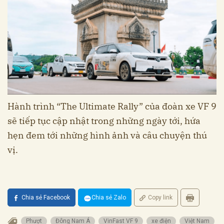
Hành trình “The Ultimate Rally” của đoàn xe VF 9
sẽ tiếp tục cập nhật trong những ngày tới, hứa
hẹn đem tới những hình ảnh và câu chuyện thú
vị.
Chia sẻ Facebook
Chia sẻ Zalo
Copy link
Phượt
Đông Nam Á
VinFast VF 9
xe điện
Việt Nam