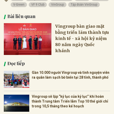
V-Green
VF 9 Club
VinGroup
Tập đoàn VinGroup
Bài liên quan
Vingroup bàn giao mặt
bằng triển lãm thành tựu
kinh tế - xã hội kỷ niệm
80 năm ngày Quốc
khánh
Đọc tiếp
Gần 10.000 người Vingroup và tình nguyện viên
ra quân làm sạch bờ biển tại 28 tỉnh, thành phố
Vingroup sẽ lập “kỷ lục của kỷ lục” khi hoàn
thành Trung tâm Triển lãm Top 10 thế giới chỉ
trong 10,5 tháng theo kế hoạch