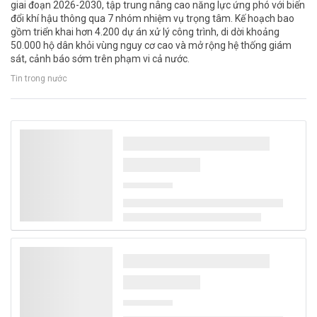
giai đoạn 2026-2030, tập trung nâng cao năng lực ứng phó với biến
đổi khí hậu thông qua 7 nhóm nhiệm vụ trọng tâm. Kế hoạch bao
gồm triển khai hơn 4.200 dự án xử lý công trình, di dời khoảng
50.000 hộ dân khỏi vùng nguy cơ cao và mở rộng hệ thống giám
sát, cảnh báo sớm trên phạm vi cả nước.
Tin trong nước
Công nghệ mới tạo 500 lít nước mỗi ngày từ
không khí khô, mở hướng giải quyết khủng
hoảng nước