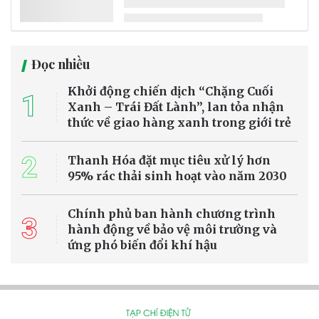
Một công ty công nghệ khí hậu tại Tây Ban Nha vừa giới thiệu thiết
bị có khả năng tạo tới 500 lít nước mỗi ngày từ không khí, kể cả ở
những khu vực khô hạn. Công nghệ mới được kỳ vọng góp phần
giải quyết tình trạng thiếu nước ngày càng nghiêm trọng do biến
đổi khí hậu, dù vẫn cần thêm thời gian để kiểm chứng hiệu quả thực
tế.
Tin Quốc tế
Thanh Hóa: Nhà máy điện rác Bỉm Sơn tăng
tốc thi công trước sức ép xử lý rác