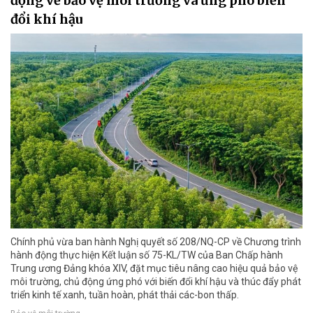
động về bảo vệ môi trường và ứng phó biến
đổi khí hậu
Chính phủ vừa ban hành Nghị quyết số 208/NQ-CP về Chương trình
hành động thực hiện Kết luận số 75-KL/TW của Ban Chấp hành
Trung ương Đảng khóa XIV, đặt mục tiêu nâng cao hiệu quả bảo vệ
môi trường, chủ động ứng phó với biến đổi khí hậu và thúc đẩy phát
triển kinh tế xanh, tuần hoàn, phát thải các-bon thấp.