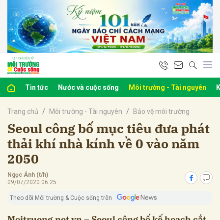
bình luận
Tin tức
Nước và cuộc sống
Môi trường - Tài nguyên
K
Trang chủ
Môi trường - Tài nguyên
Bảo vệ môi trường
Seoul công bố mục tiêu đưa phát
thải khí nhà kính về 0 vào năm
2050
Hủy
G
Ngọc Ánh (t/h)
09/07/2020 06:25
Theo dõi Môi trường & Cuộc sống trên
Moitruong.net.vn – Seoul công bố kế hoạch cắt