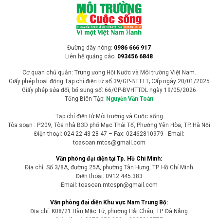
Dự án Nhà máy điện rác Bỉm Sơn (Thanh Hóa) vẫn còn nhiều hạng
mục thi công chậm so với kế hoạch, trong khi nhu cầu xử lý rác thải
trên địa bàn ngày càng cấp bách. Chính quyền địa phương đang
tăng cường kiểm tra, đôn đốc chủ đầu tư đẩy nhanh tiến độ để sớm
đưa dự án vào vận hành.
Môi trường - Tài nguyên
Mưa kéo dài gây sạt lở nghiêm trọng tại
nhiều địa phương ở Lào Cai