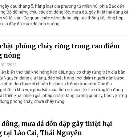
gày đầu tháng 5, hàng loạt địa phương từ miền núi phía Bắc đến
ng Bộ đã hứng chịu các đợt dông lốc, mưa đá, gây thiệt hại đáng kể
i và tài sản. Cơ quan chức năng đang tiếp tục thống kê, tổng hợp
h giá đầy đủ mức độ ảnh hưởng.
 chặt phòng cháy rừng trong cao điểm
g nóng
2/04/2026
iễn biến thời tiết khô nóng kéo dài, nguy cơ cháy rừng trên địa bàn
ái Nguyên đang gia tăng, đặc biệt trong thời điểm người dân bước
 phát dọn thực bì chuẩn bị cho vụ trồng rừng mới. Các địa
 nhất là khu vực phía Bắc của tỉnh nơi có diện tích rừng lớn đang
ạt triển khai nhiều giải pháp nhằm tăng cường quản lý, bảo vệ rừng
 động phòng cháy, chữa cháy rừng.
dông, mưa đá dồn dập gây thiệt hại
 tại Lào Cai, Thái Nguyên