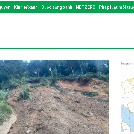
nguyên
Kinh tế xanh
Cuộc sống xanh
NETZERO
Pháp luật môi tr