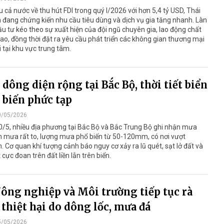
 cả nước về thu hút FDI trong quý I/2026 với hơn 5,4 tỷ USD, Thái
đang chứng kiến nhu cầu tiêu dùng và dịch vụ gia tăng nhanh. Làn
u tư kéo theo sự xuất hiện của đội ngũ chuyên gia, lao động chất
ao, đồng thời đặt ra yêu cầu phát triển các không gian thương mại
i tại khu vực trung tâm.
dông diện rộng tại Bắc Bộ, thời tiết biển
 biến phức tạp
0/05/2026
/5, nhiều địa phương tại Bắc Bộ và Bắc Trung Bộ ghi nhận mưa
n mưa rất to, lượng mưa phổ biến từ 50-120mm, có nơi vượt
Cơ quan khí tượng cảnh báo nguy cơ xảy ra lũ quét, sạt lở đất và
t cực đoan trên đất liền lẫn trên biển.
ông nghiệp và Môi trường tiếp tục rà
 thiệt hại do dông lốc, mưa đá
5/05/2026