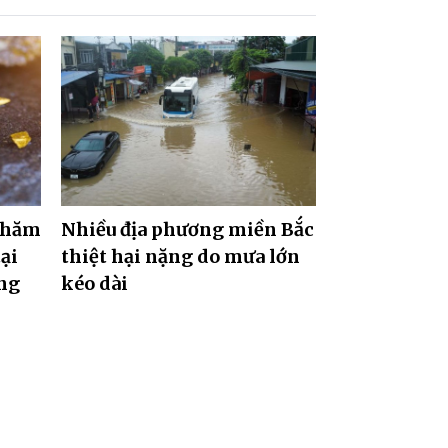
 thăm
Nhiều địa phương miền Bắc
ại
thiệt hại nặng do mưa lớn
ng
kéo dài