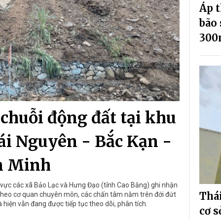
Áp t
bão 
30
chuỗi động đất tại khu
ái Nguyên - Bắc Kạn -
n Minh
 vực các xã Bảo Lạc và Hưng Đạo (tỉnh Cao Bằng) ghi nhận
Thá
6. Theo cơ quan chuyên môn, các chấn tâm nằm trên đới đứt
hiện vẫn đang được tiếp tục theo dõi, phân tích.
cơ 