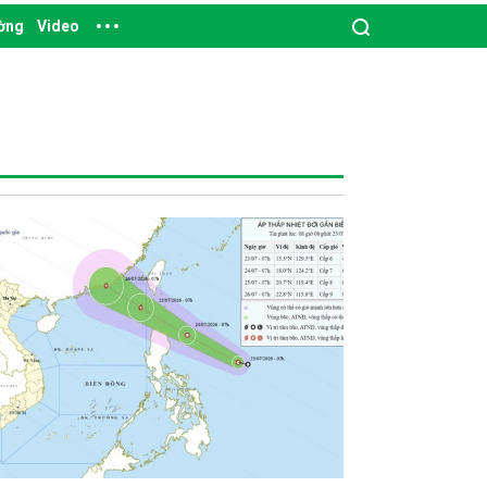
ường
Video