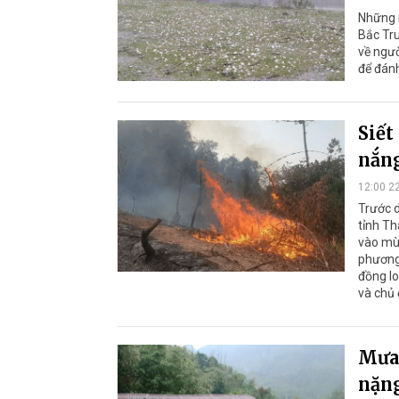
Những n
Bắc Tru
về ngườ
để đán
Siết
nắn
12:00 2
Trước d
tỉnh Th
vào mùa
phương,
đồng lo
và chủ
Mưa 
nặng