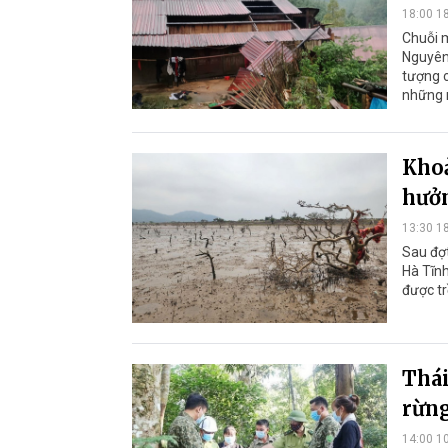
18:00 1
Chuỗi m
Nguyên,
tượng c
những n
Khoả
hưởn
13:30 1
Sau đợt
Hà Tĩnh
được tr
Thái
rừng
14:00 1