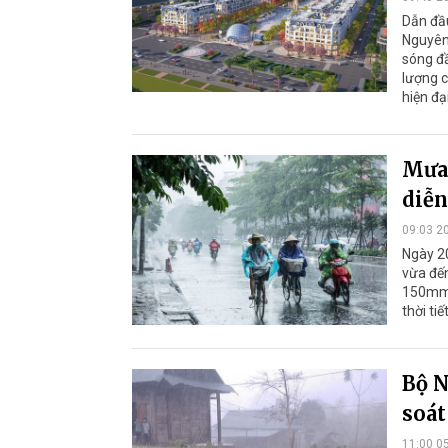
Dẫn đầu
Nguyên 
sóng đầ
lượng c
hiện đạ
Mưa 
diễn
09:03 2
Ngày 20
vừa đế
150mm. 
thời tiế
Bộ N
soát
11:00 0