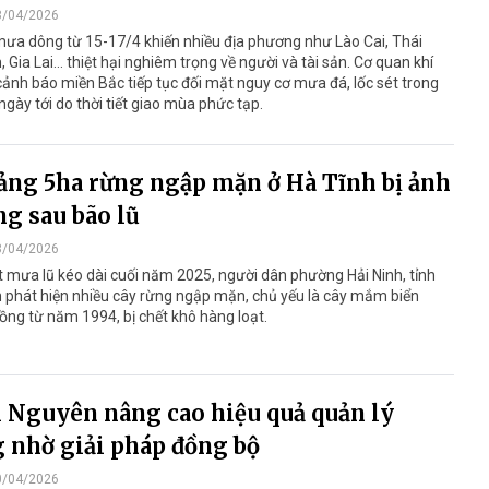
8/04/2026
ưa dông từ 15-17/4 khiến nhiều địa phương như Lào Cai, Thái
 Gia Lai… thiệt hại nghiêm trọng về người và tài sản. Cơ quan khí
ảnh báo miền Bắc tiếp tục đối mặt nguy cơ mưa đá, lốc sét trong
gày tới do thời tiết giao mùa phức tạp.
ng 5ha rừng ngập mặn ở Hà Tĩnh bị ảnh
g sau bão lũ
8/04/2026
 mưa lũ kéo dài cuối năm 2025, người dân phường Hải Ninh, tỉnh
 phát hiện nhiều cây rừng ngập mặn, chủ yếu là cây mắm biển
ồng từ năm 1994, bị chết khô hàng loạt.
 Nguyên nâng cao hiệu quả quản lý
 nhờ giải pháp đồng bộ
0/04/2026