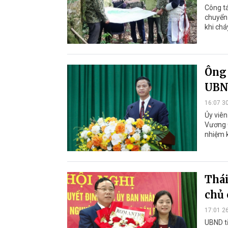
Công tá
chuyển 
khi chá
Ông 
UBN
16:07 3
Ủy viên
Vương Q
nhiệm k
Thái
chủ 
17:01 2
UBND tỉ