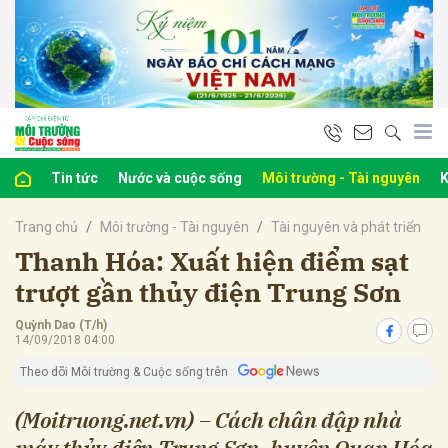
bình luận
Tin tức
Nước và cuộc sống
Môi trường - Tài nguyên
K
Trang chủ
Môi trường - Tài nguyên
Tài nguyên và phát triển
Thanh Hóa: Xuất hiện điểm sạt
trượt gần thủy điện Trung Sơn
Quỳnh Dao (T/h)
Hủy
G
14/09/2018 04:00
Theo dõi Môi trường & Cuộc sống trên
(Moitruong.net.vn) – Cách chân đập nhà
máy thủy điện Trung Sơn, huyện Quan Hóa