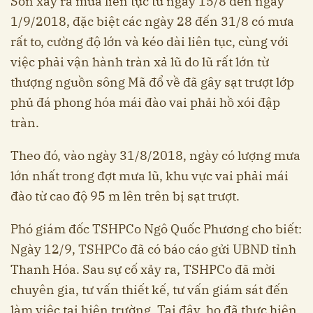
Sơn xảy ra mưa liên tục từ ngày 15/8 đến ngày
1/9/2018, đặc biệt các ngày 28 đến 31/8 có mưa
rất to, cường độ lớn và kéo dài liên tục, cùng với
việc phải vận hành tràn xả lũ do lũ rất lớn từ
thượng nguồn sông Mã đổ về đã gây sạt trượt lớp
phủ đá phong hóa mái đào vai phải hồ xói đập
tràn.
Theo đó, vào ngày 31/8/2018, ngày có lượng mưa
lớn nhất trong đợt mưa lũ, khu vực vai phải mái
đào từ cao độ 95 m lên trên bị sạt trượt.
Phó giám đốc TSHPCo Ngô Quốc Phương cho biết:
Ngày 12/9, TSHPCo đã có báo cáo gửi UBND tỉnh
Thanh Hóa. Sau sự cố xảy ra, TSHPCo đã mời
chuyên gia, tư vấn thiết kế, tư vấn giám sát đến
làm việc tại hiện trường. Tại đây, họ đã thực hiện