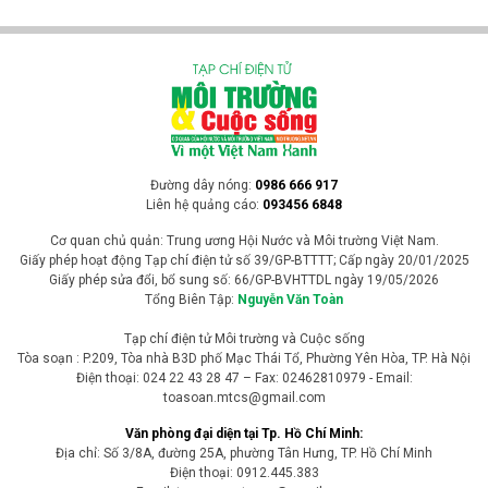
Đường dây nóng:
0986 666 917
Liên hệ quảng cáo:
093456 6848
Cơ quan chủ quản: Trung ương Hội Nước và Môi trường Việt Nam.
Giấy phép hoạt động Tạp chí điện tử số 39/GP-BTTTT; Cấp ngày 20/01/2025
Giấy phép sửa đổi, bổ sung số: 66/GP-BVHTTDL ngày 19/05/2026
Tổng Biên Tập:
Nguyễn Văn Toàn
Tạp chí điện tử Môi trường và Cuộc sống
Tòa soạn : P.209, Tòa nhà B3D phố Mạc Thái Tổ, Phường Yên Hòa, TP. Hà Nội
Điện thoại: 024 22 43 28 47 – Fax: 02462810979 - Email:
toasoan.mtcs@gmail.com
Văn phòng đại diện tại Tp. Hồ Chí Minh:
Địa chỉ: Số 3/8A, đường 25A, phường Tân Hưng, TP. Hồ Chí Minh
Điện thoại: 0912.445.383