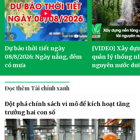
Dự báo thời tiết ngày
[VIDEO] Xây dựn
o
08/8/2026: Ngày nắng, đêm
quản lý thống nh
có mưa
nguyên nước dướ
Đọc thêm Tài chính xanh
Đột phá chính sách vi mô để kích hoạt tăng
trưởng hai con số