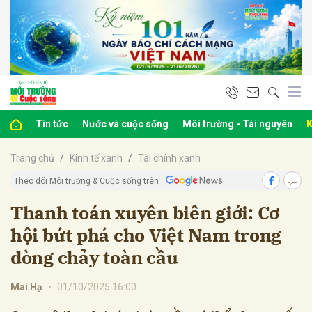
bình luận
Tin tức
Nước và cuộc sống
Môi trường - Tài nguyên
K
Trang chủ
Kinh tế xanh
Tài chính xanh
Theo dõi Môi trường & Cuộc sống trên
Thanh toán xuyên biên giới: Cơ
hội bứt phá cho Việt Nam trong
Hủy
G
dòng chảy toàn cầu
Mai Hạ
•
01/10/2025 16:00