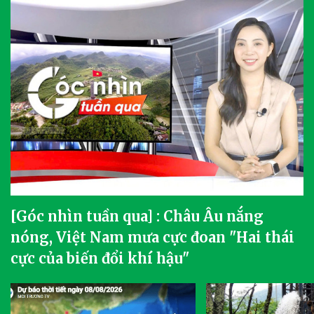
[Góc nhìn tuần qua] : Châu Âu nắng
nóng, Việt Nam mưa cực đoan "Hai thái
cực của biến đổi khí hậu"