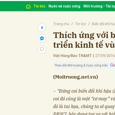
Tin tức
Nước và cuộc sống
Môi trường - Tài 
Trang chủ
Tin tức
Biến đổi khí h
Thích ứng với b
triển kinh tế 
Việt Hùng/Báo TN&MT
|
27/09/2016
Theo dõi Môi trường & Cuộc sống trên
(Moitruong.net.vn)
– “Đừng coi biến đổi khí hậu 
coi đó cũng là một “cơ may” 
đó là tai họa, chúng ta sẽ quay
ĐBSCL hãy dang tay ra với b