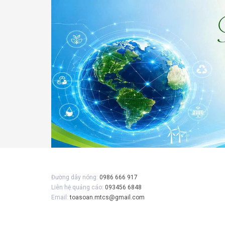
Gửi 
Đường dây nóng:
0986 666 917
Liên hệ quảng cáo:
093456 6848
Email:
toasoan.mtcs@gmail.com