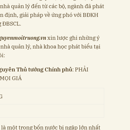
 nhà quản lý đến từ các bộ, ngành đã phát
n định, giải pháp về ứng phó với BĐKH
g ĐBSCL.
guyenmoitruong.vn
xin lược ghi những ý
c nhà quản lý, nhà khoa học phát biểu tại
i:
guyên Thủ tướng Chính phủ
: PHẢI
MỌI GIÁ
là một trong bốn nước bị ngập lớn nhất