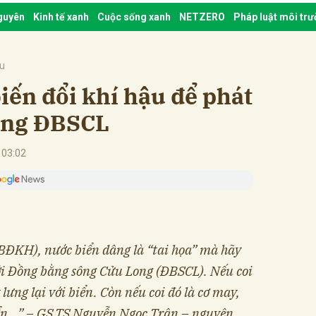
nguyên
Kinh tế xanh
Cuộc sống xanh
NETZERO
Pháp luật môi tr
ậu
iến đổi khí hậu để phát
vùng ĐBSCL
 03:02
(BĐKH), nước biển dâng là “tai họa” mà hãy
với Đồng bằng sông Cửu Long (ĐBSCL). Nếu coi
 lưng lại với biển. Còn nếu coi đó là cơ may,
iển…” – GS.TS Nguyễn Ngọc Trân – nguyên