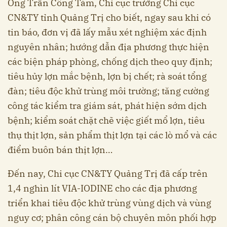
Ông Trần Công Tám, Chi cục trưởng Chi cục
CN&TY tỉnh Quảng Trị cho biết, ngay sau khi có
tin báo, đơn vị đã lấy mẫu xét nghiệm xác định
nguyên nhân; hướng dẫn địa phương thực hiện
các biện pháp phòng, chống dịch theo quy định;
tiêu hủy lợn mắc bệnh, lợn bị chết; rà soát tổng
đàn; tiêu độc khử trùng môi trường; tăng cường
công tác kiểm tra giám sát, phát hiện sớm dịch
bệnh; kiểm soát chặt chẽ việc giết mổ lợn, tiêu
thụ thịt lợn, sản phẩm thịt lợn tại các lò mổ và các
điểm buôn bán thịt lợn…
Đến nay, Chi cục CN&TY Quảng Trị đã cấp trên
1,4 nghìn lít VIA-IODINE cho các địa phương
triển khai tiêu độc khử trùng vùng dịch và vùng
nguy cơ; phân công cán bộ chuyên môn phối hợp