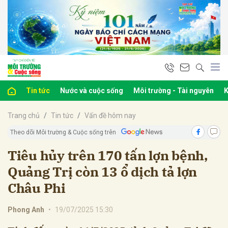
bình luận
Tin tức
Nước và cuộc sống
Môi trường - Tài nguyên
K
Trang chủ
Tin tức
Vấn đề hôm nay
Theo dõi Môi trường & Cuộc sống trên
Tiêu hủy trên 170 tấn lợn bệnh,
Quảng Trị còn 13 ổ dịch tả lợn
Hủy
G
Châu Phi
Phong Anh
•
19/07/2025 15:30