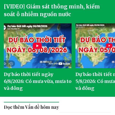
[VIDEO] Giám sát thông minh, kiểm
soát ô nhiễm nguồn nước
Dự báo thời tiết ngày
Dự báo thời tiết
6/8/2026: Có mưa vừa, mưa to
5/8/2026: Có mưa
và dông
và dông
Đọc thêm Vấn đề hôm nay