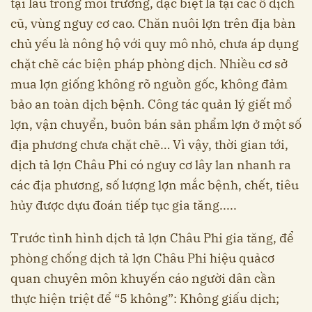
tại lâu trong môi trường, đặc biệt là tại các ổ dịch
cũ, vùng nguy cơ cao. Chăn nuôi lợn trên địa bàn
chủ yếu là nông hộ với quy mô nhỏ, chưa áp dụng
chặt chẽ các biện pháp phòng dịch. Nhiều cơ sở
mua lợn giống không rõ nguồn gốc, không đảm
bảo an toàn dịch bệnh. Công tác quản lý giết mổ
lợn, vận chuyển, buôn bán sản phẩm lợn ở một số
địa phương chưa chặt chẽ… Vì vậy, thời gian tới,
dịch tả lợn Châu Phi có nguy cơ lây lan nhanh ra
các địa phương, số lượng lợn mắc bệnh, chết, tiêu
hủy được dựu đoán tiếp tục gia tăng.....
Trước tình hình dịch tả lợn Châu Phi gia tăng, để
phòng chống dịch tả lợn Châu Phi hiệu quảcơ
quan chuyên môn khuyến cáo người dân cần
thực hiện triệt để “5 không”: Không giấu dịch;