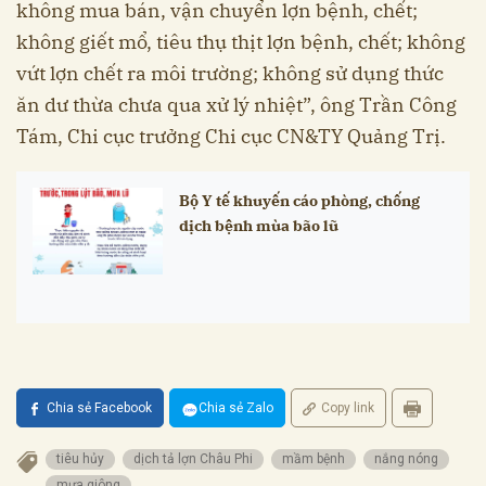
không mua bán, vận chuyển lợn bệnh, chết;
không giết mổ, tiêu thụ thịt lợn bệnh, chết; không
vứt lợn chết ra môi trường; không sử dụng thức
ăn dư thừa chưa qua xử lý nhiệt”, ông Trần Công
Tám, Chi cục trưởng Chi cục CN&TY Quảng Trị.
Bộ Y tế khuyến cáo phòng, chống
dịch bệnh mùa bão lũ
Chia sẻ Facebook
Chia sẻ Zalo
Copy link
tiêu hủy
dịch tả lợn Châu Phi
mầm bệnh
nắng nóng
mưa giông