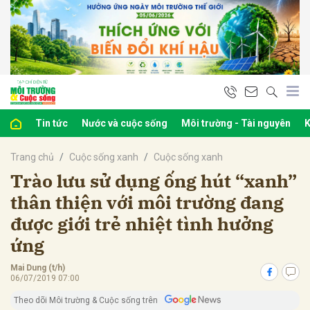
bình luận
Tin tức
Nước và cuộc sống
Môi trường - Tài nguyên
K
Trang chủ
Cuộc sống xanh
Cuộc sống xanh
Trào lưu sử dụng ống hút “xanh”
thân thiện với môi trường đang
được giới trẻ nhiệt tình hưởng
Hủy
G
ứng
Mai Dung (t/h)
06/07/2019 07:00
Theo dõi Môi trường & Cuộc sống trên