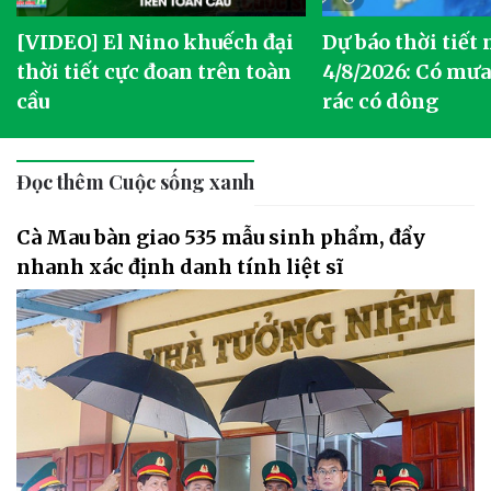
[VIDEO] El Nino khuếch đại
Dự báo thời tiết
thời tiết cực đoan trên toàn
4/8/2026: Có mưa 
cầu
rác có dông
Đọc thêm Cuộc sống xanh
Cà Mau bàn giao 535 mẫu sinh phẩm, đẩy
nhanh xác định danh tính liệt sĩ