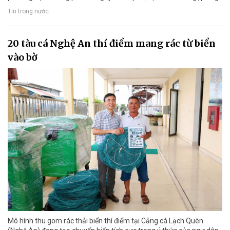
Tin trong nước
20 tàu cá Nghệ An thí điểm mang rác từ biển
vào bờ
Mô hình thu gom rác thải biển thí điểm tại Cảng cá Lạch Quèn