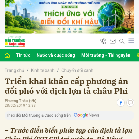
bình luận
Tin tức
Nước và cuộc sống
Môi trường - Tài nguyên
K
Trang chủ
Kinh tế xanh
Chuyển đổi xanh
Triển khai khẩn cấp phương án
đối phó với dịch lợn tả châu Phi
Phương Thảo (t/h)
Hủy
G
28/02/2019 12:33
Theo dõi Môi trường & Cuộc sống trên
– Trước diễn biến phức tạp của dịch tả lợn
Châu Phi (DTLCP) tại nước ta, Bộ Nông