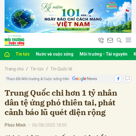
bình luận
Tin tức
Nước và cuộc sống
Môi trường - Tài nguyên
K
Trang chủ
Tin tức
Tin Quốc tế
Theo dõi Môi trường & Cuộc sống trên
Trung Quốc chi hơn 1 tỷ nhân
dân tệ ứng phó thiên tai, phát
Hủy
G
cảnh báo lũ quét diện rộng
Phúc Minh
•
06/08/2025 18:00