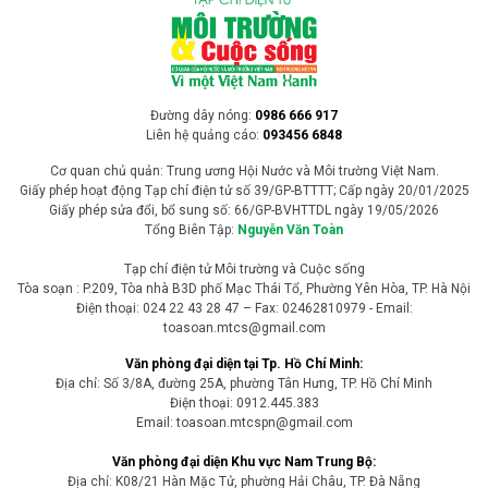
Đường dây nóng:
0986 666 917
Liên hệ quảng cáo:
093456 6848
Cơ quan chủ quản: Trung ương Hội Nước và Môi trường Việt Nam.
Giấy phép hoạt động Tạp chí điện tử số 39/GP-BTTTT; Cấp ngày 20/01/2025
Giấy phép sửa đổi, bổ sung số: 66/GP-BVHTTDL ngày 19/05/2026
Tổng Biên Tập:
Nguyễn Văn Toàn
Tạp chí điện tử Môi trường và Cuộc sống
Tòa soạn : P.209, Tòa nhà B3D phố Mạc Thái Tổ, Phường Yên Hòa, TP. Hà Nội
Điện thoại: 024 22 43 28 47 – Fax: 02462810979 - Email:
toasoan.mtcs@gmail.com
Văn phòng đại diện tại Tp. Hồ Chí Minh:
Địa chỉ: Số 3/8A, đường 25A, phường Tân Hưng, TP. Hồ Chí Minh
Điện thoại: 0912.445.383
Email: toasoan.mtcspn@gmail.com
Văn phòng đại diện Khu vực Nam Trung Bộ:
Địa chỉ: K08/21 Hàn Mặc Tử, phường Hải Châu, TP. Đà Nẵng