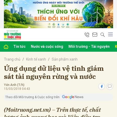
bình luận
Tin tức
Nước và cuộc sống
Môi trường - Tài nguyên
K
Trang chủ
Kinh tế xanh
Sản phẩm xanh
Ứng dụng dữ liệu vệ tinh giám
sát tài nguyên rừng và nước
Yến Anh (T/h)
Hủy
G
15/03/2018 04:43
Theo dõi Môi trường & Cuộc sống trên
(Moitruong.net.vn) – Trên thực tế, chất
lượng ảnh quang học mà Viện điều tra,