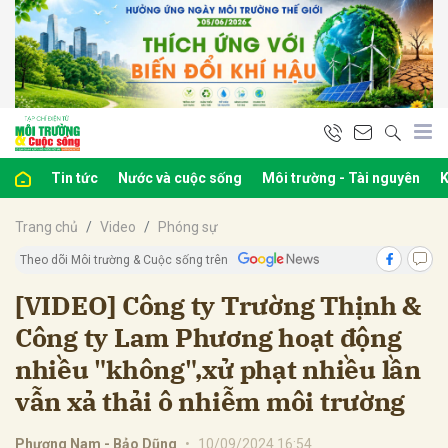
bình luận
Tin tức
Nước và cuộc sống
Môi trường - Tài nguyên
K
Trang chủ
Video
Phóng sự
Theo dõi Môi trường & Cuộc sống trên
[VIDEO] Công ty Trường Thịnh &
Công ty Lam Phương hoạt động
Hủy
G
nhiều "không",xử phạt nhiều lần
vẫn xả thải ô nhiễm môi trường
Phương Nam - Bảo Dũng
•
10/09/2024 16:54