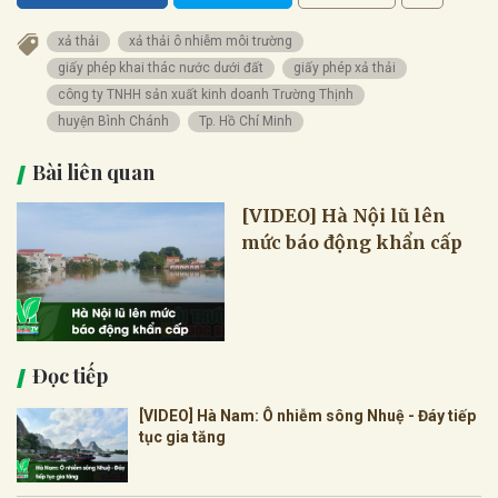
xả thải
xả thải ô nhiễm môi trường
giấy phép khai thác nước dưới đất
giấy phép xả thải
công ty TNHH sản xuất kinh doanh Trường Thịnh
huyện Bình Chánh
Tp. Hồ Chí Minh
Bài liên quan
[VIDEO] Hà Nội lũ lên
mức báo động khẩn cấp
Đọc tiếp
[VIDEO] Hà Nam: Ô nhiễm sông Nhuệ - Đáy tiếp
tục gia tăng