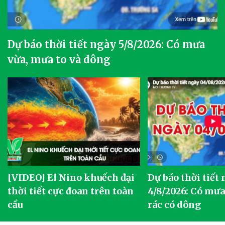
Dự báo thời tiết ngày 5/8/2026: Có mưa
vừa, mưa to và dông
[VIDEO] El Nino khuếch đại
Dự báo thời tiết
thời tiết cực đoan trên toàn
4/8/2026: Có mưa 
cầu
rác có dông