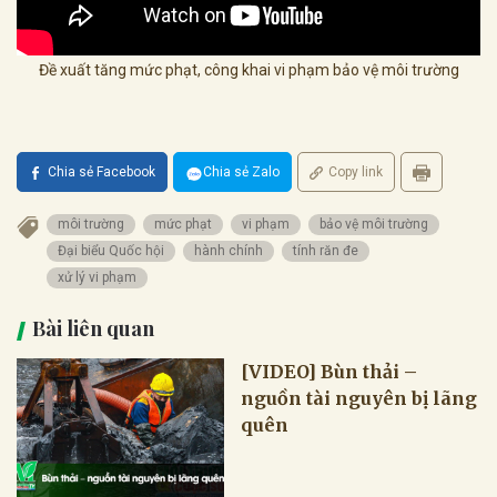
Đề xuất tăng mức phạt, công khai vi phạm bảo vệ môi trường
Chia sẻ Facebook
Chia sẻ Zalo
Copy link
môi trường
mức phạt
vi phạm
bảo vệ môi trường
Đại biểu Quốc hội
hành chính
tính răn đe
xử lý vi phạm
Bài liên quan
[VIDEO] Bùn thải –
nguồn tài nguyên bị lãng
quên