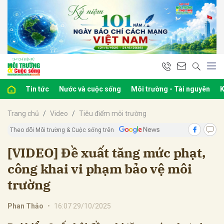
bình luận
Tin tức
Nước và cuộc sống
Môi trường - Tài nguyên
K
Trang chủ
Video
Tiêu điểm môi trường
Theo dõi Môi trường & Cuộc sống trên
[VIDEO] Đề xuất tăng mức phạt,
công khai vi phạm bảo vệ môi
Hủy
G
trường
Phan Thảo
•
16:07 29/10/2025