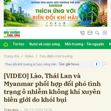
bình luận
Tin tức
Nước và cuộc sống
Môi trường - Tài nguyên
K
Trang chủ
Video
Tiêu điểm môi trường
Theo dõi Môi trường & Cuộc sống trên
[VIDEO] Lào, Thái Lan và
Myanmar phối hợp đối phó tình
Hủy
G
trạng ô nhiễm không khí xuyên
biên giới do khói bụi
Trần Đức
•
06/11/2024 18:26