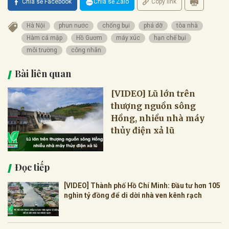
Chia sẻ Facebook
Chia sẻ Zalo
Copy link
Hà Nội
phun nước
chống bụi
phá dỡ
tòa nhà
Hàm cá mập
Hồ Gươm
máy xúc
hạn chế bụi
môi trường
công nhân
Bài liên quan
[VIDEO] Lũ lớn trên
thượng nguồn sông
Hồng, nhiều nhà máy
thủy điện xả lũ
Đọc tiếp
[VIDEO] Thành phố Hồ Chí Minh: Đầu tư hơn 105
nghìn tỷ đồng để di dời nhà ven kênh rạch