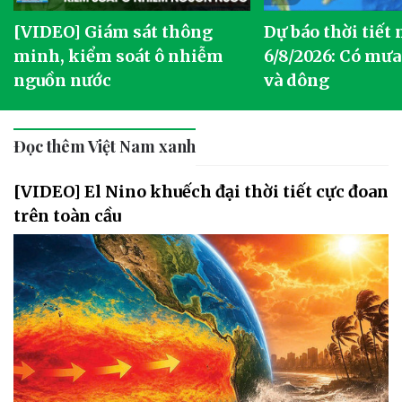
[VIDEO] Giám sát thông
Dự báo thời tiết
g
minh, kiểm soát ô nhiễm
6/8/2026: Có mưa
nguồn nước
và dông
Đọc thêm Việt Nam xanh
[VIDEO] El Nino khuếch đại thời tiết cực đoan
trên toàn cầu