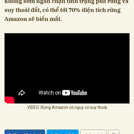
không sớm ngăn chặn tình trạng phá rừng và
suy thoái đất, có thể tới 70% diện tích rừng
Amazon sẽ biến mất.
VIDEO: Rừng Amazon có nguy cơ suy thoái