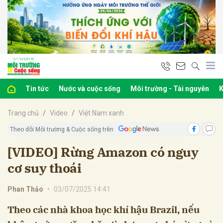
bình luận
Tin tức
Nước và cuộc sống
Môi trường - Tài nguyên
K
Trang chủ
Video
Việt Nam xanh
Theo dõi Môi trường & Cuộc sống trên
[VIDEO] Rừng Amazon có nguy
cơ suy thoái
Hủy
G
Phan Thảo
•
03/07/2025 14:41
Theo các nhà khoa học khí hậu Brazil, nếu