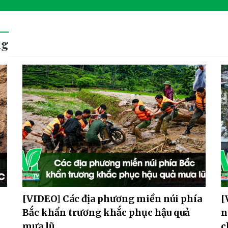
ng
[VIDEO] Các địa phương miền núi phía
[
Bắc khẩn trương khắc phục hậu quả
n
mưa lũ
c