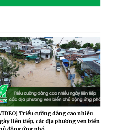
Dự báo thời tiết ngày
6/8/2026: Có mưa vừa, mưa
to và dông
VIDEO] Triều cường dâng cao nhiều
gày liên tiếp, các địa phương ven biển
hủ động ứng phó