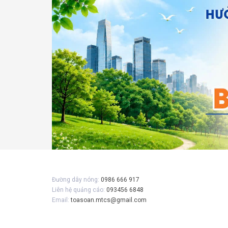
Gửi 
Đường dây nóng:
0986 666 917
Liên hệ quảng cáo:
093456 6848
Email:
toasoan.mtcs@gmail.com