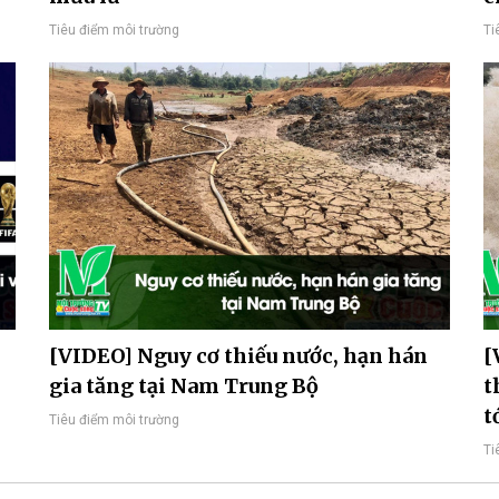
Tiêu điểm môi trường
Ti
[VIDEO] Nguy cơ thiếu nước, hạn hán
[
gia tăng tại Nam Trung Bộ
t
t
Tiêu điểm môi trường
Ti