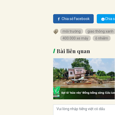
Chia sẻ Facebook
Chia s
môi trường
giao thông xanh
400.000 xe máy
ô nhiễm
Bài liên quan