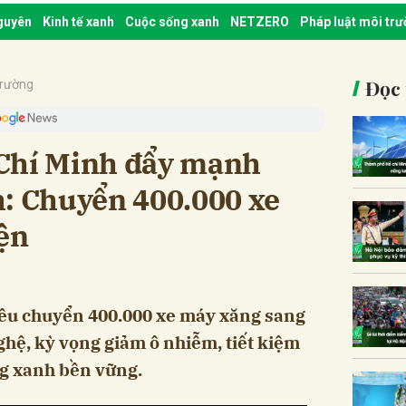
nguyên
Kinh tế xanh
Cuộc sống xanh
NETZERO
Pháp luật môi tr
Đọc 
trường
Chí Minh đẩy mạnh
h: Chuyển 400.000 xe
ện
iêu chuyển 400.000 xe máy xăng sang
nghệ, kỳ vọng giảm ô nhiễm, tiết kiệm
ng xanh bền vững.