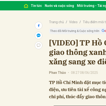
Tin tức
Nước và cuộc sống
Môi trường - Tài 
Trang chủ
Video
Tiêu điểm môi 
Theo dõi Môi trường & Cuộc sống trên
[VIDEO] TP Hồ 
giao thông xan
xăng sang xe đi
Phan Thảo
•
08:27 08/06/2025
TP Hồ Chí Minh đặt mục t
điện, ưu tiên tài xế công 
chi phí, thúc đẩy giao thô