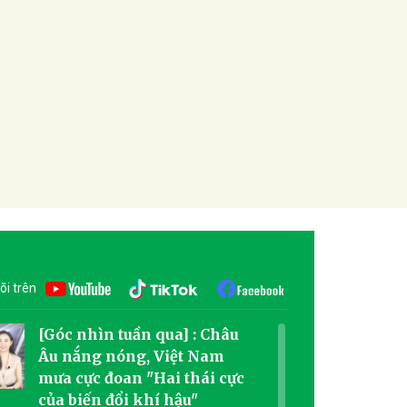
õi trên
[Góc nhìn tuần qua] : Châu
Âu nắng nóng, Việt Nam
mưa cực đoan "Hai thái cực
của biến đổi khí hậu"