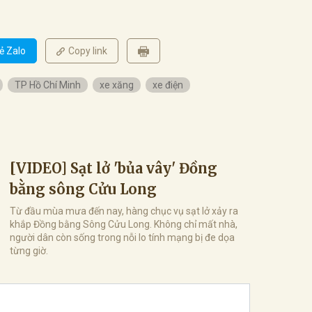
ẻ Zalo
Copy link
TP Hồ Chí Minh
xe xăng
xe điện
[VIDEO] Sạt lở 'bủa vây' Đồng
bằng sông Cửu Long
Từ đầu mùa mưa đến nay, hàng chục vụ sạt lở xảy ra
khắp Đồng bằng Sông Cửu Long. Không chỉ mất nhà,
người dân còn sống trong nỗi lo tính mạng bị đe dọa
từng giờ.