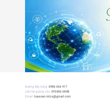
Gửi 
Đường dây nóng:
0986 666 917
Liên hệ quảng cáo:
093456 6848
Email:
toasoan.mtcs@gmail.com