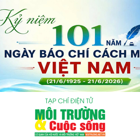
bình luận
Hủy
G