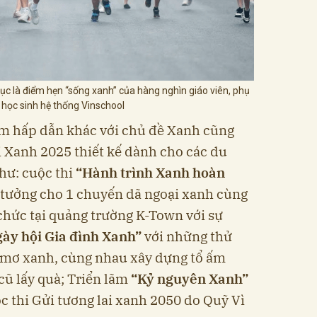
tục là điểm hẹn “sống xanh” của hàng nghìn giáo viên, phụ
 học sinh hệ thống Vinschool
ệm hấp dẫn khác với chủ đề Xanh cũng
 Xanh 2025 thiết kế dành cho các du
hư: cuộc thi
“Hành trình Xanh hoàn
 tưởng cho 1 chuyến dã ngoại xanh cùng
 chức tại quảng trường K-Town với sự
ày hội Gia đình Xanh”
với những thử
c mơ xanh, cùng nhau xây dựng tổ ấm
cũ lấy quà; Triển lãm
“Kỷ nguyên Xanh”
c thi Gửi tương lai xanh 2050 do Quỹ Vì