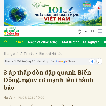
bình luận
Tin tức
Nước và cuộc sống
Môi trường - Tài nguyên
K
Trang chủ
Tin tức
Biến đổi khí hậu
Theo dõi Môi trường & Cuộc sống trên
3 áp thấp dồn dập quanh Biển
Đông, nguy cơ mạnh lên thành
Hủy
G
bão
Hạ Vy
•
16/09/2025 15:00