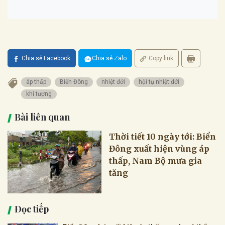
Chia sẻ Facebook
Chia sẻ Zalo
Copy link
áp thấp
Biển Đông
nhiệt đới
hội tụ nhiệt đới
khí tượng
Bài liên quan
Thời tiết 10 ngày tới: Biển
Đông xuất hiện vùng áp
thấp, Nam Bộ mưa gia
tăng
Đọc tiếp