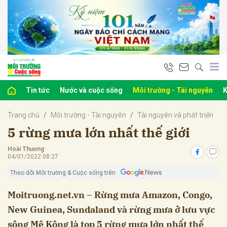
bình luận
Tin tức
Nước và cuộc sống
Môi trường - Tài nguyên
K
Trang chủ
Môi trường - Tài nguyên
Tài nguyên và phát triển
5 rừng mưa lớn nhất thế giới
Hoài Thương
04/01/2022 08:27
Hủy
G
Theo dõi Môi trường & Cuộc sống trên
Moitruong.net.vn – Rừng mưa Amazon, Congo,
New Guinea, Sundaland và rừng mưa ở lưu vực
sông Mê Kông là top 5 rừng mưa lớn nhất thế