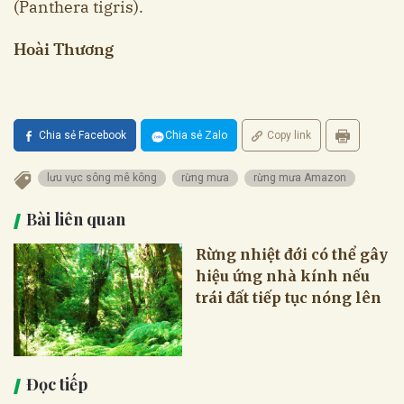
(Panthera tigris).
Hoài Thương
Chia sẻ Facebook
Chia sẻ Zalo
Copy link
lưu vực sông mê kông
rừng mưa
rừng mưa Amazon
Bài liên quan
Rừng nhiệt đới có thể gây
hiệu ứng nhà kính nếu
trái đất tiếp tục nóng lên
Đọc tiếp