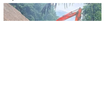
Mưa lớn kéo dài trong nhiều giờ đã gây sạt lở tại nhiều vị trí trên địa
bàn xã Quan Sơn, đồng thời xuất hiện vết nứt đất dài khoảng 100m
phía sau khu dân cư bản Thanh Sơn, buộc chính quyền địa phương
phải khẩn trương sơ tán người dân và triển khai các biện pháp ứng
phó khẩn cấp.
Tin trong nước