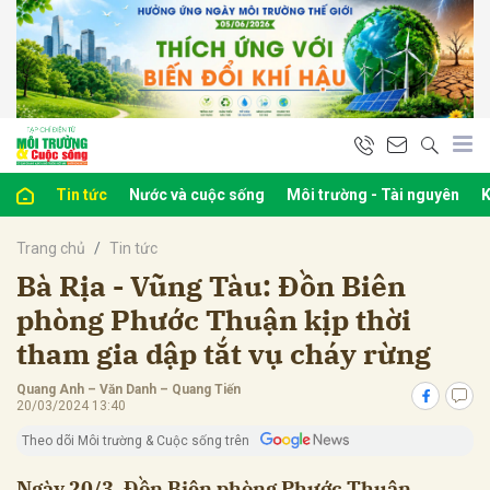
bình luận
Tin tức
Nước và cuộc sống
Môi trường - Tài nguyên
K
Trang chủ
Tin tức
Bà Rịa - Vũng Tàu: Đồn Biên
phòng Phước Thuận kịp thời
tham gia dập tắt vụ cháy rừng
Hủy
G
Quang Anh – Văn Danh – Quang Tiến
20/03/2024 13:40
Theo dõi Môi trường & Cuộc sống trên
Ngày 20/3, Đồn Biên phòng Phước Thuận,