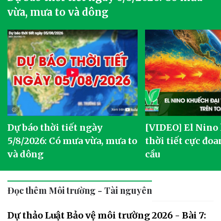
vừa, mưa to và dông
Dự báo thời tiết ngày
[VIDEO] El Nino
5/8/2026: Có mưa vừa, mưa to
thời tiết cực đoa
và dông
cầu
Đọc thêm Môi trường - Tài nguyên
Dự thảo Luật Bảo vệ môi trường 2026 - Bài 7: