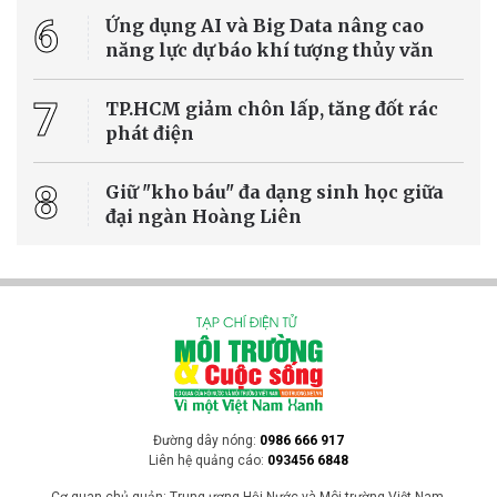
6
Ứng dụng AI và Big Data nâng cao
năng lực dự báo khí tượng thủy văn
7
TP.HCM giảm chôn lấp, tăng đốt rác
phát điện
8
Giữ "kho báu" đa dạng sinh học giữa
đại ngàn Hoàng Liên
Đường dây nóng:
0986 666 917
Liên hệ quảng cáo:
093456 6848
Cơ quan chủ quản: Trung ương Hội Nước và Môi trường Việt Nam.