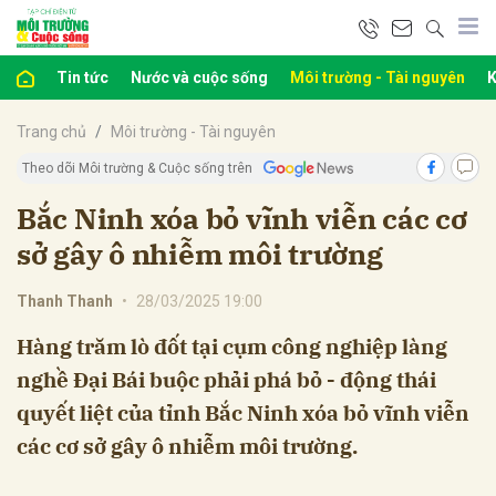
Tin tức
Nước và cuộc sống
Môi trường - Tài nguyên
K
bình luận
Trang chủ
Môi trường - Tài nguyên
Theo dõi Môi trường & Cuộc sống trên
Bắc Ninh xóa bỏ vĩnh viễn các cơ
sở gây ô nhiễm môi trường
Thanh Thanh
•
28/03/2025 19:00
Hàng trăm lò đốt tại cụm công nghiệp làng
Hủy
G
nghề Đại Bái buộc phải phá bỏ - động thái
quyết liệt của tỉnh Bắc Ninh xóa bỏ vĩnh viễn
các cơ sở gây ô nhiễm môi trường.