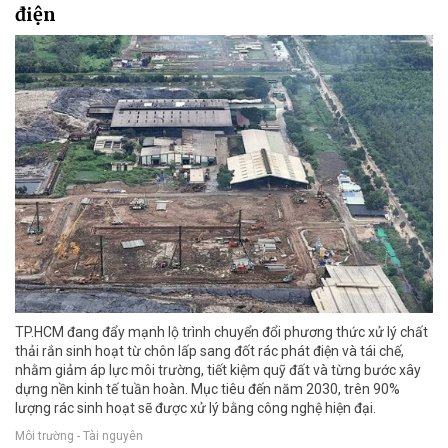
điện
TP.HCM đang đẩy mạnh lộ trình chuyển đổi phương thức xử lý chất
thải rắn sinh hoạt từ chôn lấp sang đốt rác phát điện và tái chế,
nhằm giảm áp lực môi trường, tiết kiệm quỹ đất và từng bước xây
dựng nền kinh tế tuần hoàn. Mục tiêu đến năm 2030, trên 90%
lượng rác sinh hoạt sẽ được xử lý bằng công nghệ hiện đại.
Môi trường - Tài nguyên