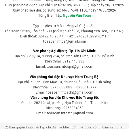
Giấy phép hoạt động Tạp chí điện tử số 39/GP-BTTTT; Cấp ngày 20/01/2025
Giấy phép sửa đổi, bổ sung số: 66/GP-BVHTTDL ngày 19/05/2026
Tổng Biên Tập:
Nguyễn Văn Toàn
Tạp chí điện tử Môi trường và Cuộc sống
Tòa soạn : P.209, Tòa nhà B3D phố Mạc Thái Tổ, Phường Yên Hòa, TP. Hà Nội
Điện thoại: 024 22 43 28 47 – Fax: 02462810979 - Email:
toasoan.mtcs@gmail.com
Văn phòng đại diện tại Tp. Hồ Chí Minh:
Địa chỉ: Số 3/8A, đường 25A, phường Tân Hưng, TP. Hồ Chí Minh
Điện thoại: 0912.445.383
Email: toasoan.mtcspn@gmail.com
Văn phòng đại diện Khu vực Nam Trung Bộ:
Địa chỉ: K08/21 Hàn Mặc Tử, phường Hải Châu, TP. Đà Nẵng
Điện thoại: 0973.653.083 – 0935015777
Email: toasoan.mtcsdn@gmail.com
Văn phòng Đại diện Khu vực Bắc Trung Bộ:
Địa chỉ: 202 Lê Lai, phường Hạc Thành, tỉnh Thanh Hóa
Điện thoại: 0968034359
Email: toasoan.mtcsth@gmail.com
(*) Bản quyền thuộc về Tạp chí điện tử Môi trường và Cuộc sống. Cấm sao chép