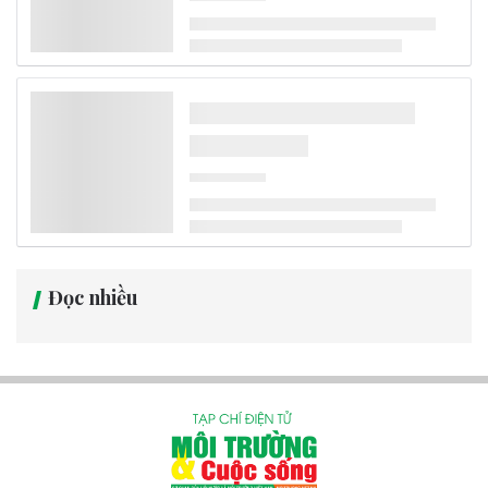
Đà Nẵng đang đẩy mạnh lộ trình chuyển đổi phương tiện vận tải
hành khách công cộng theo hướng xanh, đặt mục tiêu đến năm
2030 toàn bộ xe buýt hoạt động trong khu vực đô thị sẽ sử dụng
điện hoặc năng lượng xanh, góp phần giảm phát thải khí nhà kính
và xây dựng hệ thống giao thông bền vững.
Môi trường - Tài nguyên
Hoàn thiện cơ chế phân bổ hạn ngạch phát
thải