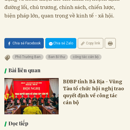
đường lối, chủ trương, chính sách, chiến lược,
biện pháp lớn, quan trọng về kinh tế - xã hội.
Chia sẻ Facebook
Chia sẻ Zalo
Copy link
Phó Trưởng Ban
Ban Bí thư
công tác cán bộ
Bài liên quan
BĐBP tỉnh Bà Rịa - Vũng
Tàu tổ chức hội nghị trao
quyết định về công tác
cán bộ
Đọc tiếp