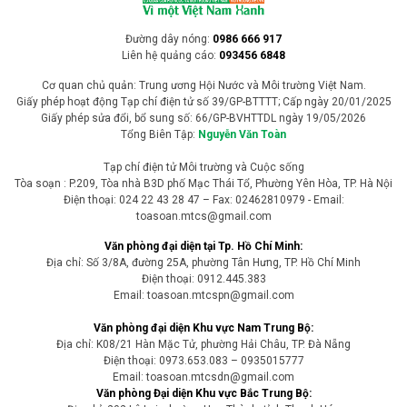
Việc thí điểm phân bổ hạn ngạch phát thải khí nhà kính trong giai
đoạn 2025 - 2026 không chỉ đánh dấu bước chuyển từ cơ chế quản
lý sang kiểm soát phát thải bằng công cụ thị trường mà còn tạo
nền tảng quan trọng cho việc vận hành thị trường các-bon trong
nước theo lộ trình của Chính phủ.
NETZERO