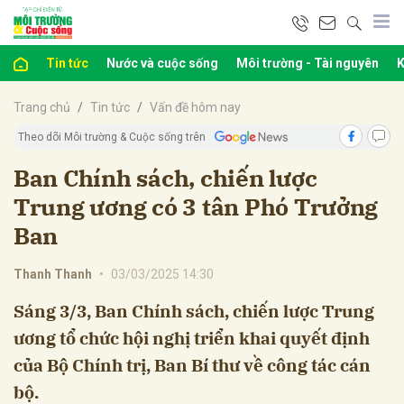
Tin tức
Nước và cuộc sống
Môi trường - Tài nguyên
K
bình luận
Trang chủ
Tin tức
Vấn đề hôm nay
Theo dõi Môi trường & Cuộc sống trên
Ban Chính sách, chiến lược
Trung ương có 3 tân Phó Trưởng
Ban
Thanh Thanh
•
03/03/2025 14:30
Hủy
G
Sáng 3/3, Ban Chính sách, chiến lược Trung
ương tổ chức hội nghị triển khai quyết định
của Bộ Chính trị, Ban Bí thư về công tác cán
bộ.