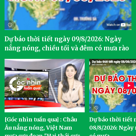
Dự báo thời tiết ngày 09/8/2026: Ngày
nắng nóng, chiều tối và đêm có mưa rào
[Góc nhìn tuần qua] : Châu
Dự báo thời tiết
o
Âu nắng nóng, Việt Nam
08/8/2026: Ngày
mưa cực đoan "Hai thái cực
có mưa