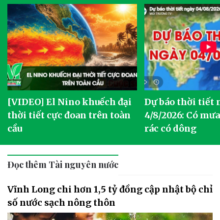
[VIDEO] El Nino khuếch đại
Dự báo thời tiết
thời tiết cực đoan trên toàn
4/8/2026: Có mưa 
cầu
rác có dông
Đọc thêm Tài nguyên nước
Vĩnh Long chi hơn 1,5 tỷ đồng cập nhật bộ chỉ
số nước sạch nông thôn