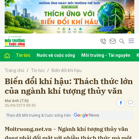
bình luận
Tin tức
Nước và cuộc sống
Môi trường - Tài nguyên
K
Trang chủ
Tin tức
Biến đổi khí hậu
Biến đổi khí hậu: Thách thức lớn
của ngành khí tượng thủy văn
Mai Anh (T/h)
Hủy
G
25/09/2019 09:30
Theo dõi Môi trường & Cuộc sống trên
Moitruong.net.vn – Ngành khí tượng thủy văn
đang phải đối mặt với nhiều thách thức mà một