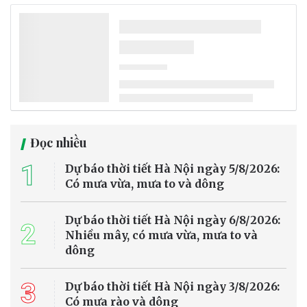
Một công ty công nghệ khí hậu tại Tây Ban Nha vừa giới thiệu thiết
bị có khả năng tạo tới 500 lít nước mỗi ngày từ không khí, kể cả ở
những khu vực khô hạn. Công nghệ mới được kỳ vọng góp phần
giải quyết tình trạng thiếu nước ngày càng nghiêm trọng do biến
đổi khí hậu, dù vẫn cần thêm thời gian để kiểm chứng hiệu quả thực
tế.
Tin Quốc tế
Thanh Hóa: Nhà máy điện rác Bỉm Sơn tăng
tốc thi công trước sức ép xử lý rác