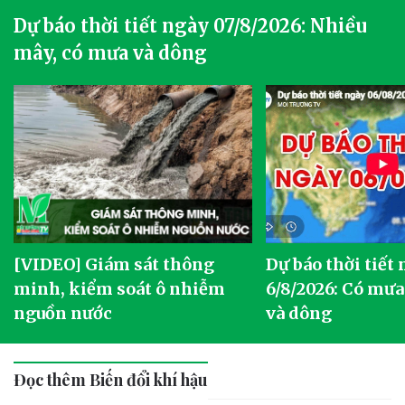
Dự báo thời tiết ngày 07/8/2026: Nhiều
mây, có mưa và dông
[VIDEO] Giám sát thông
Dự báo thời tiết
g
minh, kiểm soát ô nhiễm
6/8/2026: Có mưa
nguồn nước
và dông
Đọc thêm Biến đổi khí hậu