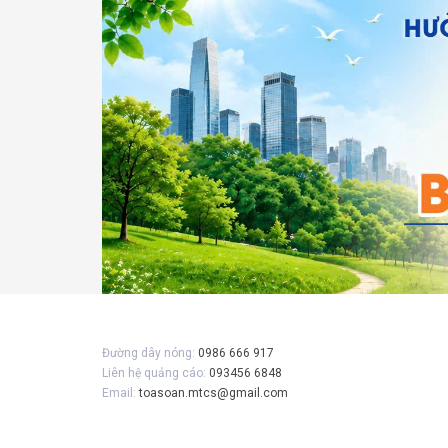
Gửi 
Đường dây nóng:
0986 666 917
Liên hệ quảng cáo:
093456 6848
Email:
toasoan.mtcs@gmail.com