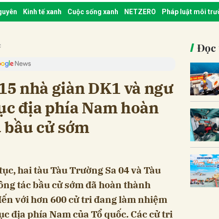
nguyên
Kinh tế xanh
Cuộc sống xanh
NETZERO
Pháp luật môi tr
Đọc 
c
 15 nhà giàn DK1 và ngư
lục địa phía Nam hoàn
 bầu cử sớm
 tục, hai tàu Tàu Trường Sa 04 và Tàu
ông tác bầu cử sớm đã hoàn thành
ến với hơn 600 cử tri đang làm nhiệm
ục địa phía Nam của Tổ quốc. Các cử tri