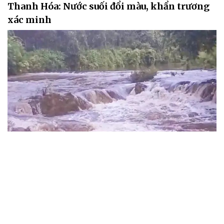
Thanh Hóa: Nước suối đổi màu, khẩn trương
xác minh
Một dòng suối trên địa bàn xã Thạch Quảng (tỉnh Thanh Hóa) bất
ngờ đổi sang màu nâu xám, kèm theo mùi hôi tanh, khiến người
dân lo ngại về nguy cơ ô nhiễm môi trường. Chính quyền địa
phương đã báo cáo cấp trên, đồng thời đề nghị lực lượng công an
và các cơ quan chuyên môn khẩn trương kiểm tra, xác minh