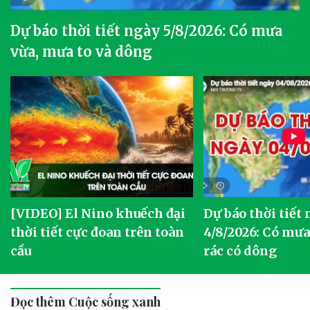
Dự báo thời tiết ngày 5/8/2026: Có mưa
vừa, mưa to và dông
[VIDEO] El Nino khuếch đại
Dự báo thời tiết
thời tiết cực đoan trên toàn
4/8/2026: Có mưa 
cầu
rác có dông
Đọc thêm Cuộc sống xanh