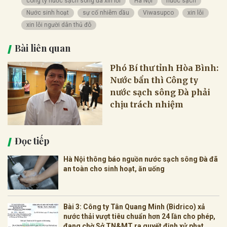
công ty nước sạch sông đà xin lỗi
Hà Nội
nước sạch
Nước sinh hoạt
sự cố nhiễm dầu
Viwasupco
xin lỗi
xin lỗi người dân thủ đô
Bài liên quan
Phó Bí thư tỉnh Hòa Bình:
Nước bẩn thì Công ty
nước sạch sông Đà phải
chịu trách nhiệm
Đọc tiếp
Hà Nội thông báo nguồn nước sạch sông Đà đã
an toàn cho sinh hoạt, ăn uống
Bài 3: Công ty Tân Quang Minh (Bidrico) xả
nước thải vượt tiêu chuẩn hơn 24 lần cho phép,
đang chờ Sở TN&MT ra quyết định xử phạt