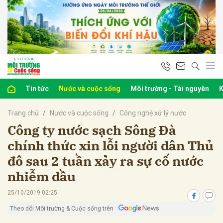
bình luận
Tin tức
Nước và cuộc sống
Môi trường - Tài nguyên
K
Trang chủ
Nước và cuộc sống
Công nghệ xử lý nước
Công ty nước sạch Sông Đà
chính thức xin lỗi người dân Thủ
đô sau 2 tuần xảy ra sự cố nước
Hủy
G
nhiễm dầu
25/10/2019 02:25
Theo dõi Môi trường & Cuộc sống trên