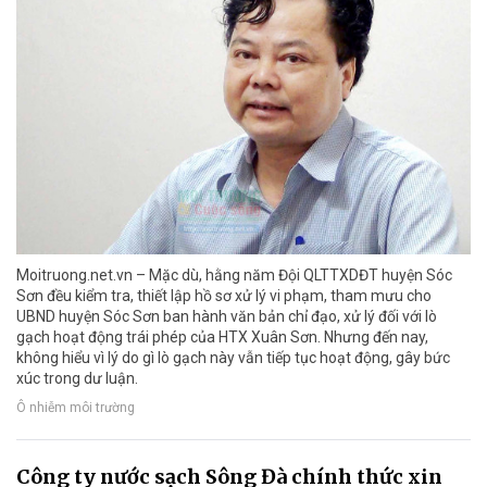
Moitruong.net.vn – Mặc dù, hằng năm Đội QLTTXDĐT huyện Sóc
Sơn đều kiểm tra, thiết lập hồ sơ xử lý vi phạm, tham mưu cho
UBND huyện Sóc Sơn ban hành văn bản chỉ đạo, xử lý đối với lò
gạch hoạt động trái phép của HTX Xuân Sơn. Nhưng đến nay,
không hiểu vì lý do gì lò gạch này vẫn tiếp tục hoạt động, gây bức
xúc trong dư luận.
Ô nhiễm môi trường
Công ty nước sạch Sông Đà chính thức xin