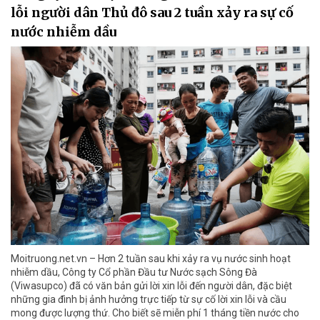
lỗi người dân Thủ đô sau 2 tuần xảy ra sự cố
nước nhiễm dầu
Moitruong.net.vn – Hơn 2 tuần sau khi xảy ra vụ nước sinh hoạt
nhiễm dầu, Công ty Cổ phần Đầu tư Nước sạch Sông Đà
(Viwasupco) đã có văn bản gửi lời xin lỗi đến người dân, đặc biệt
những gia đình bị ảnh hưởng trực tiếp từ sự cố lời xin lỗi và cầu
mong được lượng thứ. Cho biết sẽ miễn phí 1 tháng tiền nước cho