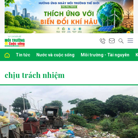
Tin tức
Nước và cuộc sống
Môi trường - Tài nguyên
K
chịu trách nhiệm