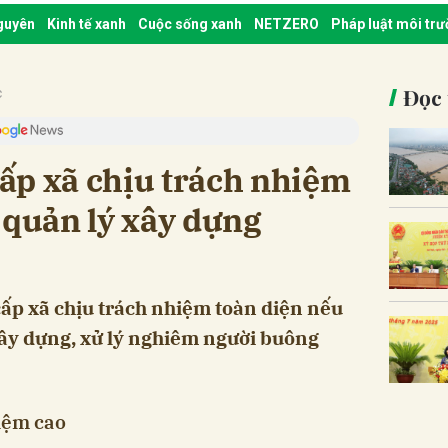
nguyên
Kinh tế xanh
Cuộc sống xanh
NETZERO
Pháp luật môi tr
Đọc 
c
ấp xã chịu trách nhiệm
 quản lý xây dựng
ấp xã chịu trách nhiệm toàn diện nếu
 xây dựng, xử lý nghiêm người buông
iệm cao