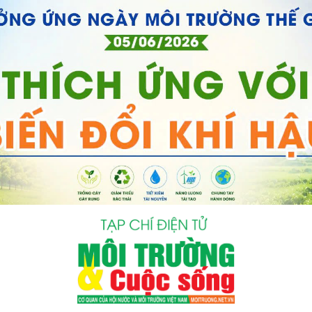
bình luận
Hủy
G