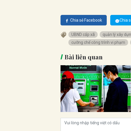
Chia sẻ Facebook
Chia s
UBND cấp xã
quản lý xây dự
cưỡng chế công trình vi phạm
Bài liên quan