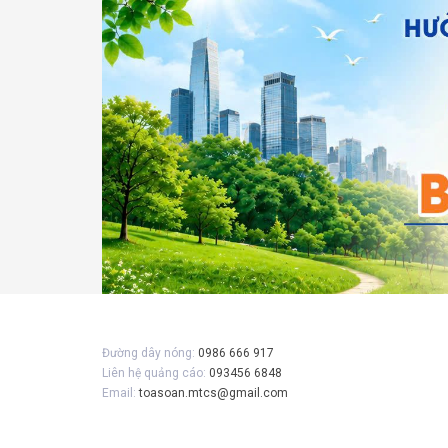
Gửi 
Đường dây nóng:
0986 666 917
Liên hệ quảng cáo:
093456 6848
Email:
toasoan.mtcs@gmail.com