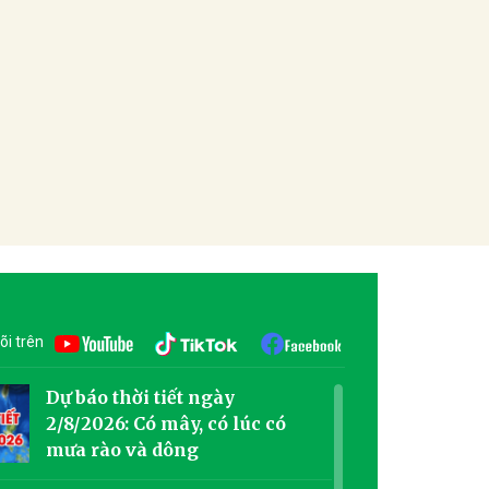
õi trên
Dự báo thời tiết ngày
2/8/2026: Có mây, có lúc có
mưa rào và dông