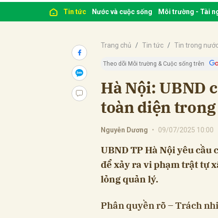
Tin tức
Nước và cuộc sống
Môi trường - Tài 
Trang chủ
Tin tức
Tin trong nướ
Theo dõi Môi trường & Cuộc sống trên
Hà Nội: UBND c
toàn diện trong
Nguyễn Dương
•
09/07/2025 10:00
UBND TP Hà Nội yêu cầu c
để xảy ra vi phạm trật tự
lỏng quản lý.
Phân quyền rõ – Trách nh