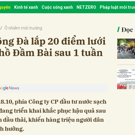
nguyên
Kinh tế xanh
Cuộc sống xanh
NETZERO
Pháp luật môi tr
Đọc 
Ô nhiễm môi trường
ng Đà lắp 20 điểm lưới
i hồ Đầm Bài sau 1 tuần
8.10, phía Công ty CP đầu tư nước sạch
đang triển khai khắc phục hậu quả sau
 dầu thải, khiến hàng triệu người dân
nh hưởng.