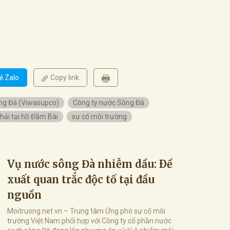
ẻ Zalo
Copy link
ng Đà (Viwasupco)
Công ty nước Sông Đà
thải tại hồ Đầm Bài
sự cố môi trường
Vụ nước sông Đà nhiễm dầu: Ðề
xuất quan trắc độc tố tại đầu
nguồn
Moitruong.net.vn – Trung tâm Ứng phó sự cố môi
trường Việt Nam phối hợp với Công ty cổ phần nước