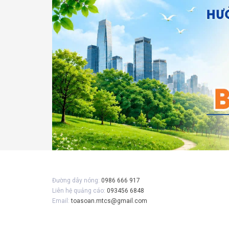
Gửi 
Đường dây nóng:
0986 666 917
Liên hệ quảng cáo:
093456 6848
Email:
toasoan.mtcs@gmail.com