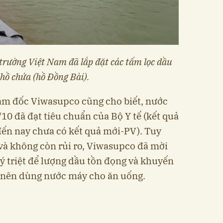
trường Việt Nam đã lắp đặt các tấm lọc dầu
 hồ chứa (hồ Đồng Bài).
ám đốc Viwasupco cũng cho biết, nước
/10 đã đạt tiêu chuẩn của Bộ Y tế (kết quả
đến nay chưa có kết quả mới-PV). Tuy
và không còn rủi ro, Viwasupco đã mời
ý triệt để lượng dầu tồn đọng và khuyến
 nên dùng nước máy cho ăn uống.