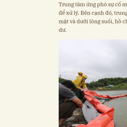
Trung tâm ứng phó sự cố mô
để xử lý. Bên cạnh đó, trun
mặt và dưới lòng suối, hồ c
dư.