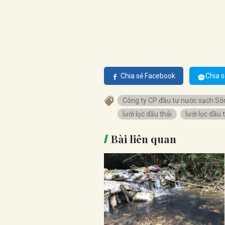
Chia sẻ Facebook
Chia s
Công ty CP đầu tư nước sạch Sô
lưới lọc dầu thải
lưới lọc dầu 
Bài liên quan