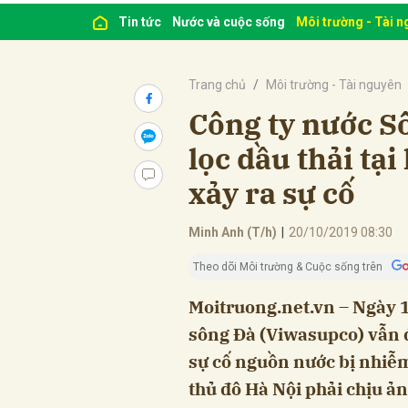
Tin tức
Nước và cuộc sống
Môi trường - Tài 
Trang chủ
Môi trường - Tài nguyên
Công ty nước Sô
lọc dầu thải tạ
xảy ra sự cố
Minh Anh (T/h)
|
20/10/2019 08:30
Theo dõi Môi trường & Cuộc sống trên
Moitruong.net.vn – Ngày 1
sông Đà (Viwasupco) vẫn 
sự cố nguồn nước bị nhiễm
thủ đô Hà Nội phải chịu ả