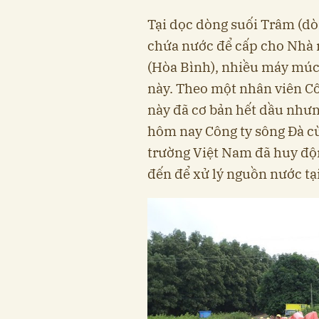
Tại dọc dòng suối Trâm (dò
chứa nước để cấp cho Nhà 
(Hòa Bình), nhiều máy múc
này. Theo một nhân viên Côn
này đã cơ bản hết dầu nhưn
hôm nay Công ty sông Đà c
trường Việt Nam đã huy độ
đến để xử lý nguồn nước tại