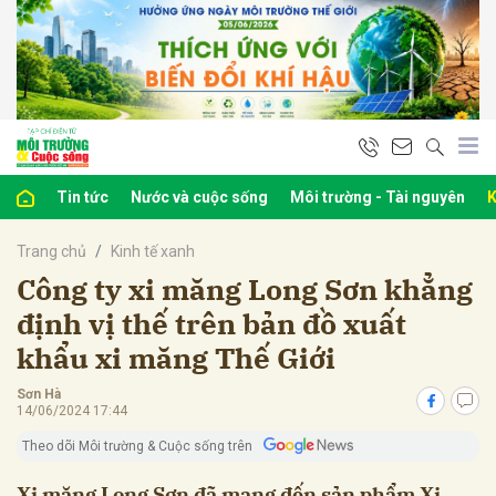
bình luận
Tin tức
Nước và cuộc sống
Môi trường - Tài nguyên
K
Trang chủ
Kinh tế xanh
Công ty xi măng Long Sơn khẳng
định vị thế trên bản đồ xuất
khẩu xi măng Thế Giới
Hủy
G
Sơn Hà
14/06/2024 17:44
Theo dõi Môi trường & Cuộc sống trên
Xi măng Long Sơn đã mang đến sản phẩm Xi