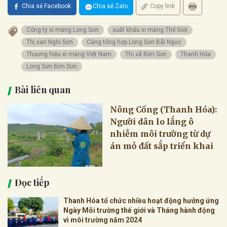
Chia sẻ Facebook
Chia sẻ Zalo
Copy link
Công ty xi măng Long Sơn
xuất khẩu xi măng Thế Giới
Thị xan Nghi Sơn
Cảng tổng hợp Long Sơn Bãi Ngọc
Thương hiệu xi măng Việt Nam
Thị xã Bỉm Sơn
Thanh Hóa
Long Sơn Bỉm Sơn
Bài liên quan
Nông Cống (Thanh Hóa):
Người dân lo lắng ô
nhiễm môi trường từ dự
án mỏ đất sắp triển khai
Đọc tiếp
Thanh Hóa tổ chức nhiều hoạt động hưởng ứng
Ngày Môi trường thế giới và Tháng hành động
vì môi trường năm 2024