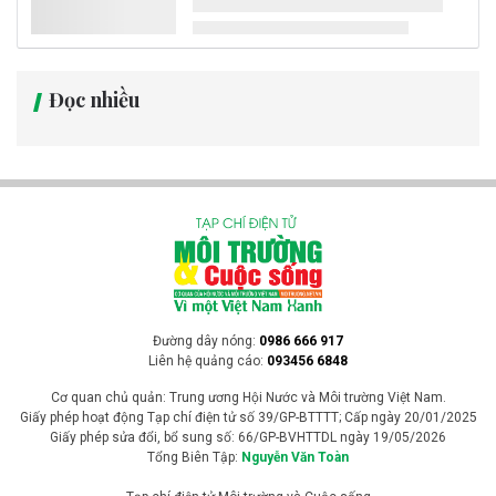
Một dòng suối trên địa bàn xã Thạch Quảng (tỉnh Thanh Hóa) bất
ngờ đổi sang màu nâu xám, kèm theo mùi hôi tanh, khiến người
dân lo ngại về nguy cơ ô nhiễm môi trường. Chính quyền địa
phương đã báo cáo cấp trên, đồng thời đề nghị lực lượng công an
và các cơ quan chuyên môn khẩn trương kiểm tra, xác minh
nguyên nhân.
Ô nhiễm môi trường
VinFast VF 9 biến những chuyến đi hàng
nghìn km trở thành “hành trình thư giãn”