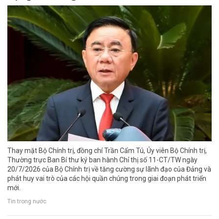
Thay mặt Bộ Chính trị, đồng chí Trần Cẩm Tú, Ủy viên Bộ Chính trị,
Thường trực Ban Bí thư ký ban hành Chỉ thị số 11-CT/TW ngày
20/7/2026 của Bộ Chính trị về tăng cường sự lãnh đạo của Đảng và
phát huy vai trò của các hội quần chúng trong giai đoạn phát triển
mới.
Tin trong nước