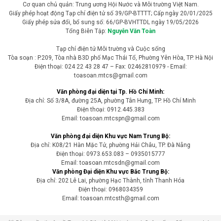
Cơ quan chủ quản: Trung ương Hội Nước và Môi trường Việt Nam.
Giấy phép hoạt động Tạp chí điện tử số 39/GP-BTTTT; Cấp ngày 20/01/2025
Giấy phép sửa đổi, bổ sung số: 66/GP-BVHTTDL ngày 19/05/2026
Tổng Biên Tập:
Nguyễn Văn Toàn
Tạp chí điện tử Môi trường và Cuộc sống
Tòa soạn : P.209, Tòa nhà B3D phố Mạc Thái Tổ, Phường Yên Hòa, TP. Hà Nội
Điện thoại: 024 22 43 28 47 – Fax: 02462810979 - Email:
toasoan.mtcs@gmail.com
Văn phòng đại diện tại Tp. Hồ Chí Minh:
Địa chỉ: Số 3/8A, đường 25A, phường Tân Hưng, TP. Hồ Chí Minh
Điện thoại: 0912.445.383
Email: toasoan.mtcspn@gmail.com
Văn phòng đại diện Khu vực Nam Trung Bộ:
Địa chỉ: K08/21 Hàn Mặc Tử, phường Hải Châu, TP. Đà Nẵng
Điện thoại: 0973.653.083 – 0935015777
Email: toasoan.mtcsdn@gmail.com
Văn phòng Đại diện Khu vực Bắc Trung Bộ:
Địa chỉ: 202 Lê Lai, phường Hạc Thành, tỉnh Thanh Hóa
Điện thoại: 0968034359
Email: toasoan.mtcsth@gmail.com