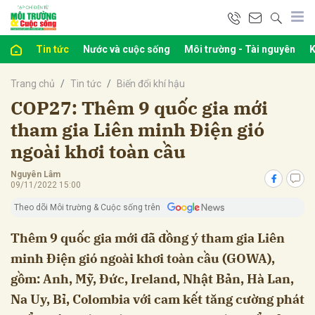
Tin tức
Nước và cuộc sống
Môi trường - Tài nguyên
K
bình luận
Trang chủ
Tin tức
Biến đổi khí hậu
COP27: Thêm 9 quốc gia mới
tham gia Liên minh Điện gió
ngoài khơi toàn cầu
Nguyên Lâm
09/11/2022 15:00
Theo dõi Môi trường & Cuộc sống trên
Hủy
G
Thêm 9 quốc gia mới đã đồng ý tham gia Liên
minh Điện gió ngoài khơi toàn cầu (GOWA),
gồm: Anh, Mỹ, Đức, Ireland, Nhật Bản, Hà Lan,
Na Uy, Bỉ, Colombia với cam kết tăng cường phát