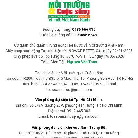
Mưa lớn kéo dài trên địa bàn tỉnh Lào Cai đã gây sạt lở đất tại nhiều
khu vực, làm hư hại nhà ở, hạ tầng giao thông và diện tích sản xuất.
Địa phương đang khẩn trương triển khai các biện pháp ứng phó,
đồng thời ban hành chính sách hỗ trợ người dân phải di dời khỏi
vùng có nguy cơ thiên tai.
Tin trong nước
Chính phủ trình Quốc hội xem xét thành lập
hai thành phố Quảng Ninh và Bắc Ninh