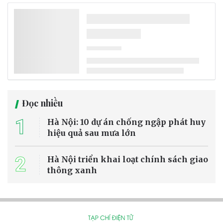
Dự án Nhà máy điện rác Bỉm Sơn (Thanh Hóa) vẫn còn nhiều hạng
mục thi công chậm so với kế hoạch, trong khi nhu cầu xử lý rác thải
trên địa bàn ngày càng cấp bách. Chính quyền địa phương đang
tăng cường kiểm tra, đôn đốc chủ đầu tư đẩy nhanh tiến độ để sớm
đưa dự án vào vận hành.
Môi trường - Tài nguyên
Mưa kéo dài gây sạt lở nghiêm trọng tại
nhiều địa phương ở Lào Cai