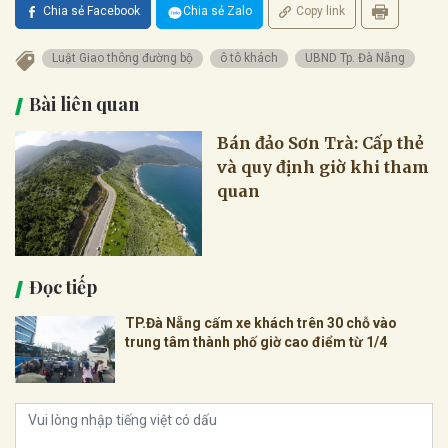
Chia sẻ Facebook
Chia sẻ Zalo
Copy link
Luật Giao thông đường bộ
ô tô khách
UBND Tp. Đà Nẵng
Bài liên quan
Bán đảo Sơn Trà: Cấp thẻ
và quy định giờ khi tham
quan
Đọc tiếp
TP.Đà Nẵng cấm xe khách trên 30 chỗ vào
trung tâm thành phố giờ cao điểm từ 1/4