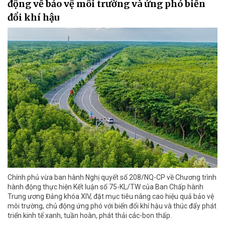
động về bảo vệ môi trường và ứng phó biến
đổi khí hậu
Chính phủ vừa ban hành Nghị quyết số 208/NQ-CP về Chương trình
hành động thực hiện Kết luận số 75-KL/TW của Ban Chấp hành
Trung ương Đảng khóa XIV, đặt mục tiêu nâng cao hiệu quả bảo vệ
môi trường, chủ động ứng phó với biến đổi khí hậu và thúc đẩy phát
triển kinh tế xanh, tuần hoàn, phát thải các-bon thấp.