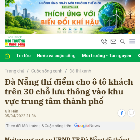
bình luận
Tin tức
Nước và cuộc sống
Môi trường - Tài nguyên
K
Trang chủ
Cuộc sống xanh
Đô thị xanh
Đà Nẵng thí điểm cho ô tô khách
trên 30 chỗ lưu thông vào khu
vực trung tâm thành phố
Hủy
G
Gia Hân
05/04/2022 21:36
Theo dõi Môi trường & Cuộc sống trên
Moitruong.net.vn UBND TP Đà Nẵng đã thống