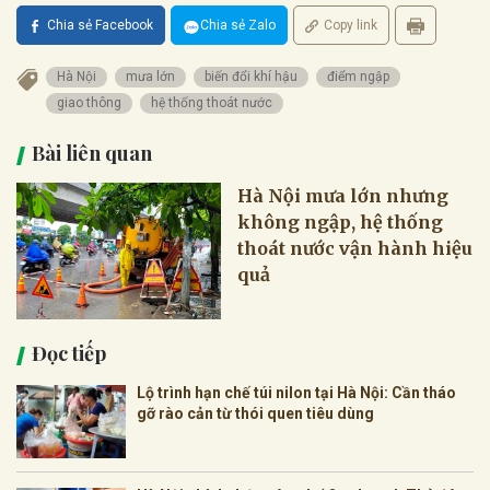
Chia sẻ Facebook
Chia sẻ Zalo
Copy link
Hà Nội
mưa lớn
biến đổi khí hậu
điểm ngập
giao thông
hệ thống thoát nước
Bài liên quan
Hà Nội mưa lớn nhưng
không ngập, hệ thống
thoát nước vận hành hiệu
quả
Đọc tiếp
Lộ trình hạn chế túi nilon tại Hà Nội: Cần tháo
gỡ rào cản từ thói quen tiêu dùng