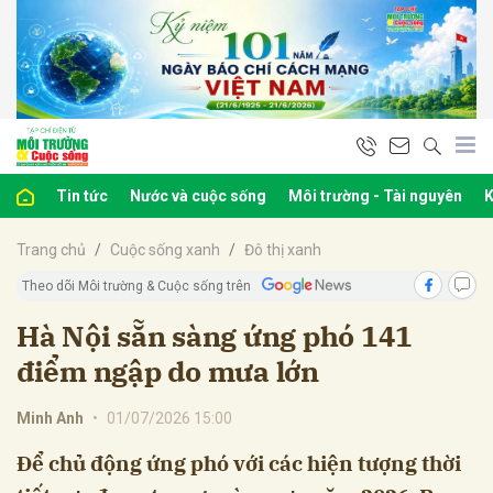
bình luận
Tin tức
Nước và cuộc sống
Môi trường - Tài nguyên
K
Trang chủ
Cuộc sống xanh
Đô thị xanh
Theo dõi Môi trường & Cuộc sống trên
Hà Nội sẵn sàng ứng phó 141
điểm ngập do mưa lớn
Hủy
G
Minh Anh
•
01/07/2026 15:00
Để chủ động ứng phó với các hiện tượng thời