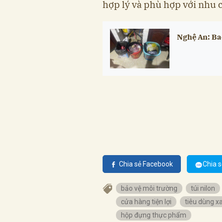
hợp lý và phù hợp với nhu 
Nghệ An: Bao
Chia sẻ Facebook
Chia s
bảo vệ môi trường
túi nilon
cửa hàng tiện lợi
tiêu dùng x
hộp đựng thực phẩm