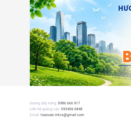
Gửi 
Đường dây nóng:
0986 666 917
Liên hệ quảng cáo:
093456 6848
Email:
toasoan.mtcs@gmail.com