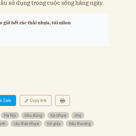
cầu sử dụng trong cuộc sống hằng ngày.
 giờ hết rác thải nhựa, túi nilon
ẻ Zalo
Copy link
Hà Nội
tiêu dùng
túi nhựa
chợ
anh
rác thải nhựa
túi giấy
tiểu thương