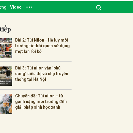
ường
Video
tiếp
Bài 2: Túi Nilon - Hệ lụy môi
trường từ thói quen sử dụng
một lần rồi bỏ
Bài 3: Túi nilon vẫn ‘phủ
sóng’ siêu thị và chợ truyền
thống tại Hà Nội
Chuyên đề: Túi nilon – từ
gánh nặng môi trường đến
giải pháp sinh học xanh