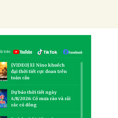
õi trên
[VIDEO] El Nino khuếch
đại thời tiết cực đoan trên
toàn cầu
Dự báo thời tiết ngày
4/8/2026: Có mưa rào và rải
rác có dông