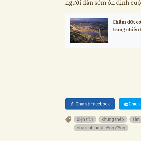
người dân sớm ổn định cuộ
Chấm dứt cơ
trong chiến 
Chia sẻ Facebook
Chia s
diện tích
khung thép
sàn 
nhà sinh hoạt cộng đồng