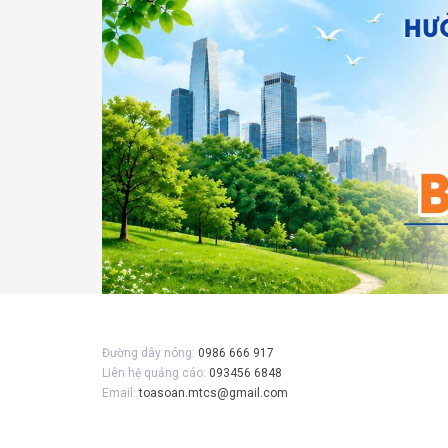
Gửi 
Đường dây nóng:
0986 666 917
Liên hệ quảng cáo:
093456 6848
Email:
toasoan.mtcs@gmail.com