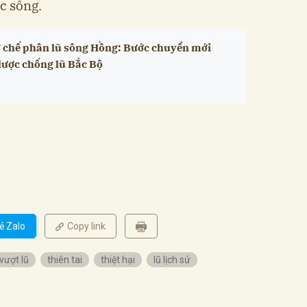
c sống.
 chế phân lũ sông Hồng: Bước chuyển mới
lược chống lũ Bắc Bộ
ẻ Zalo
Copy link
vượt lũ
thiên tai
thiệt hại
lũ lịch sử