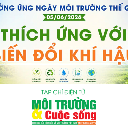
bình luận
Hủy
G