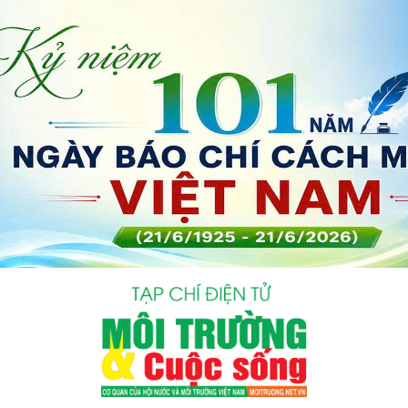
bình luận
Hủy
G