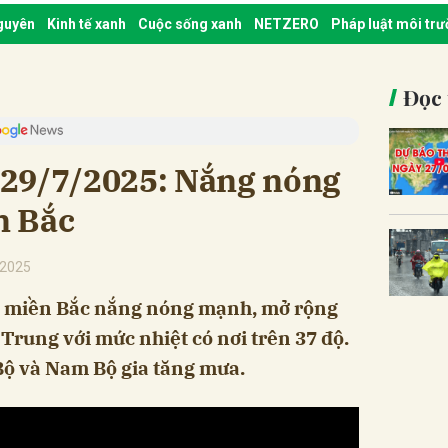
nguyên
Kinh tế xanh
Cuộc sống xanh
NETZERO
Pháp luật môi tr
Đọc 
t 29/7/2025: Nắng nóng
n Bắc
/2025
25, miền Bắc nắng nóng mạnh, mở rộng
Trung với mức nhiệt có nơi trên 37 độ.
ộ và Nam Bộ gia tăng mưa.