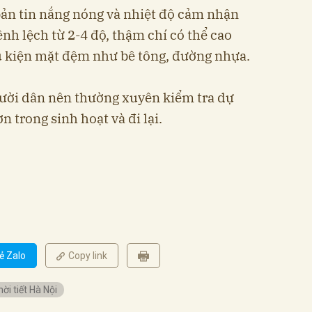
bản tin nắng nóng và nhiệt độ cảm nhận
ênh lệch từ 2-4 độ, thậm chí có thể cao
u kiện mặt đệm như bê tông, đường nhựa.
gười dân nên thường xuyên kiểm tra dự
n trong sinh hoạt và đi lại.
ẻ Zalo
Copy link
hời tiết Hà Nội