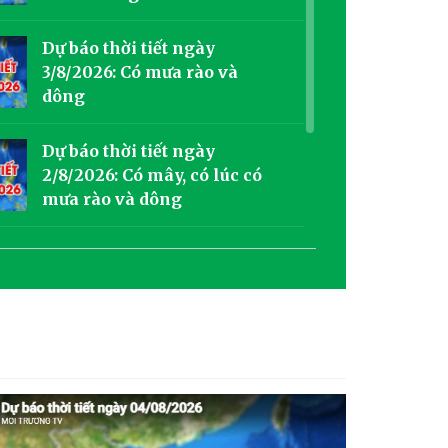
Dự báo thời tiết ngày
3/8/2026: Có mưa rào và
dông
Dự báo thời tiết ngày
2/8/2026: Có mây, có lúc có
mưa rào và dông
[VIDEO] Lời cảm ơn của
Tạp chí Môi trường và Cuộc
sống