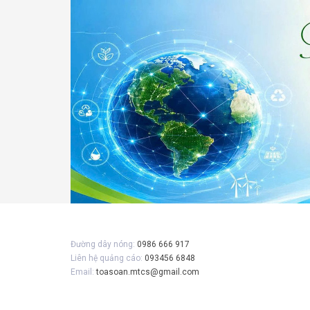
Gửi 
Đường dây nóng:
0986 666 917
Liên hệ quảng cáo:
093456 6848
Email:
toasoan.mtcs@gmail.com