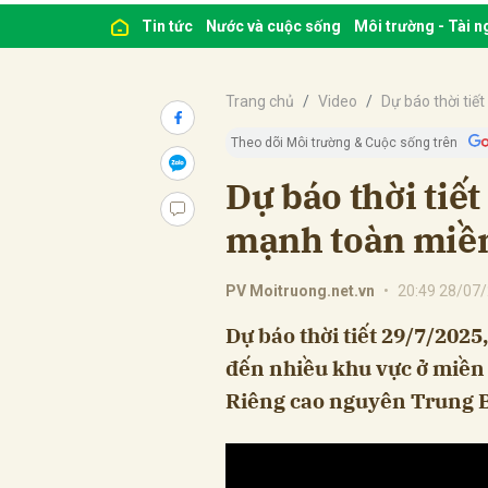
Tin tức
Nước và cuộc sống
Môi trường - Tài 
Trang chủ
Video
Dự báo thời tiết
Theo dõi Môi trường & Cuộc sống trên
Dự báo thời tiế
mạnh toàn miề
PV Moitruong.net.vn
•
20:49 28/07
Dự báo thời tiết 29/7/20
đến nhiều khu vực ở miền 
Riêng cao nguyên Trung B