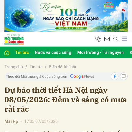
bình luận
Tin tức
Nước và cuộc sống
Môi trường - Tài nguyên
K
Trang chủ
Tin tức
Biến đổi khí hậu
Theo dõi Môi trường & Cuộc sống trên
Dự báo thời tiết Hà Nội ngày
08/05/2026: Đêm và sáng có mưa
Hủy
G
rải rác
Mai Hạ
•
17:05 07/05/2026