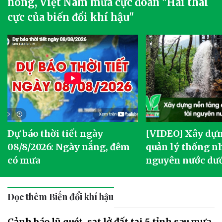
nóng, Việt Nam mưa cực đoan "Hai thái
cực của biến đổi khí hậu"
Dự báo thời tiết ngày
[VIDEO] Xây dựn
o
08/8/2026: Ngày nắng, đêm
quản lý thống nh
có mưa
nguyên nước dướ
Đọc thêm Biến đổi khí hậu
Cảnh báo lũ quét, sạt lở đất tại 5 tỉnh sau mưa