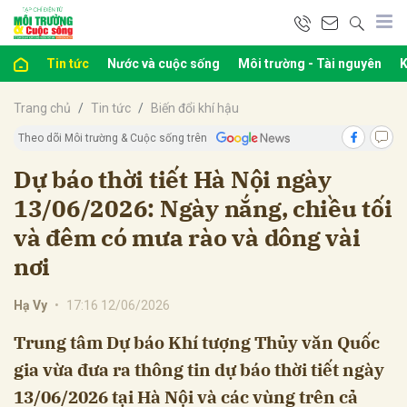
Tin tức
Nước và cuộc sống
Môi trường - Tài nguyên
K
bình luận
Trang chủ
Tin tức
Biến đổi khí hậu
Theo dõi Môi trường & Cuộc sống trên
Dự báo thời tiết Hà Nội ngày
13/06/2026: Ngày nắng, chiều tối
và đêm có mưa rào và dông vài
nơi
Hủy
G
Hạ Vy
•
17:16 12/06/2026
Trung tâm Dự báo Khí tượng Thủy văn Quốc
gia vừa đưa ra thông tin dự báo thời tiết ngày
13/06/2026 tại Hà Nội và các vùng trên cả