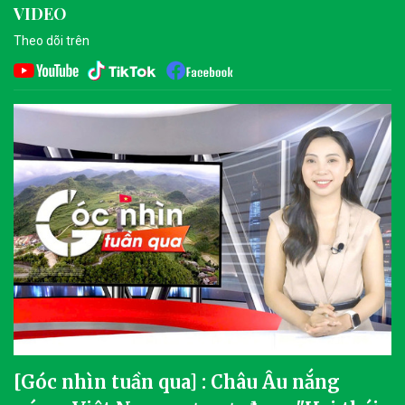
VIDEO
Theo dõi trên
[Góc nhìn tuần qua] : Châu Âu nắng