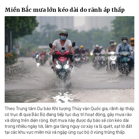
Miền Bắc mưa lớn kéo dài do rãnh áp thấp
Theo Trung tâm Dự báo Khí tượng Thủy văn Quốc gia, rãnh áp thấp
có trục đi qua Bắc Bộ đang tiếp tục duy trì hoạt động, gây mưa rào
và dông trên diện rộng. Đợt mưa này được dự báo sẽ còn kéo dài
trong nhiều ngày tới, làm gia tăng nguy cơ xảy ra lũ quét, sạt lở đất
tại các khu vực miền núi và ngập úng cục bộ ở vùng trũng thấp.