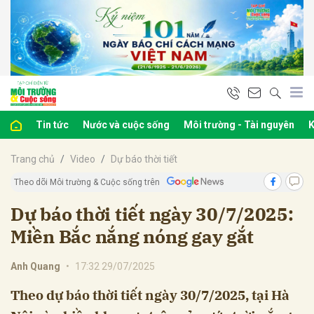
bình luận
Tin tức
Nước và cuộc sống
Môi trường - Tài nguyên
K
Trang chủ
Video
Dự báo thời tiết
Theo dõi Môi trường & Cuộc sống trên
Dự báo thời tiết ngày 30/7/2025:
Miền Bắc nắng nóng gay gắt
Hủy
G
Anh Quang
•
17:32 29/07/2025
Theo dự báo thời tiết ngày 30/7/2025, tại Hà