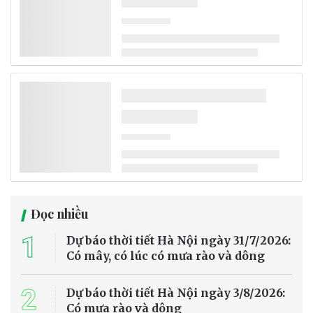
Bộ Chính trị quyết định phân công, kiện toàn Ban Chỉ đạo Trung
ương về phát triển khoa học, công nghệ, đổi mới sáng tạo và
chuyển đổi số gồm 31 đồng chí, trong đó Thủ tướng Lê Minh Hưng
làm Trưởng Ban.
Tin trong nước