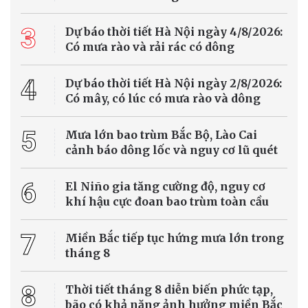
Nhiều tuyến sông huyết mạch ở châu Âu cạn
nước vì nắng nóng cực đoan
Các đợt nắng nóng kéo dài tại châu Âu đang khiến mực nước trên
nhiều con sông lớn giảm xuống mức rất thấp, gây ảnh hưởng
nghiêm trọng đến hoạt động vận tải, sản xuất năng lượng và chuỗi
cung ứng, đồng thời đặt ra thách thức lớn trong thích ứng với biến
đổi khí hậu.