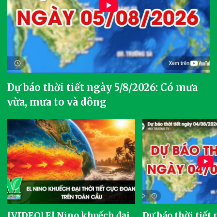
Dự báo thời tiết ngày 5/8/2026: Có mưa
vừa, mưa to và dông
[VIDEO] El Nino khuếch đại
Dự báo thời tiết