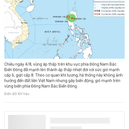
Chiều ngày 4/8, vùng áp thấp trên khu vực phía Đông Nam Bắc
Biển Đông đã mạnh lên thành áp thấp nhiệt đới với sức gió mạnh
cấp 6, giật cấp 8. Theo cơ quan khí tượng, hệ thống này không ảnh
hưởng đến đất liền Việt Nam nhưng gây biển động, gió mạnh trên
vùng biển phía Đông Nam Bắc Biển Đông.
Biến đổi khí hậu
Thủ tướng Lê Minh Hưng làm Trưởng Ban
Chỉ đạo TW về phát triển khoa học, công
nghệ, đổi mới sáng tạo và chuyển đổi số