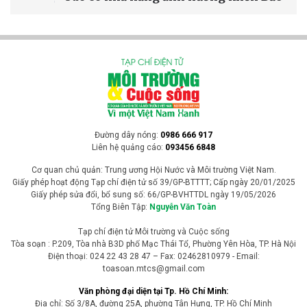
Tin Quốc tế
[VIDEO] El Nino khuếch đại thời tiết cực đoan
trên toàn cầu
Thế giới chưa kịp phục hồi sau những đợt nắng nóng và thiên tai
cực đoan kéo dài thì một cảnh báo mới lại được đưa ra. Theo các