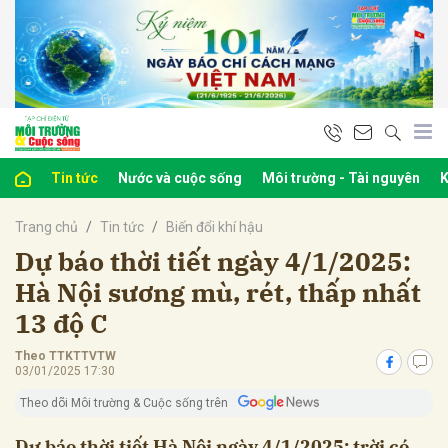
bình luận
Tin tức
Nước và cuộc sống
Môi trường - Tài nguyên
K
Trang chủ
Tin tức
Biến đổi khí hậu
Dự báo thời tiết ngày 4/1/2025:
Hà Nội sương mù, rét, thấp nhất
13 độ C
Hủy
G
Theo TTKTTVTW
03/01/2025 17:30
Theo dõi Môi trường & Cuộc sống trên
Dự báo thời tiết Hà Nội ngày 4/1/2025: trời có