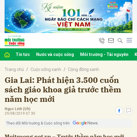
bình luận
Tin tức
Nước và cuộc sống
Môi trường - Tài nguyên
K
Trang chủ
Cuộc sống xanh
Cộng đồng xanh
Gia Lai: Phát hiện 3.500 cuốn
sách giáo khoa giả trước thềm
năm học mới
Hủy
G
Ngọc Linh (t/h)
29/08/2019 07:30
Theo dõi Môi trường & Cuộc sống trên
Moitruong.net.vn – Trước thềm năm học mới,