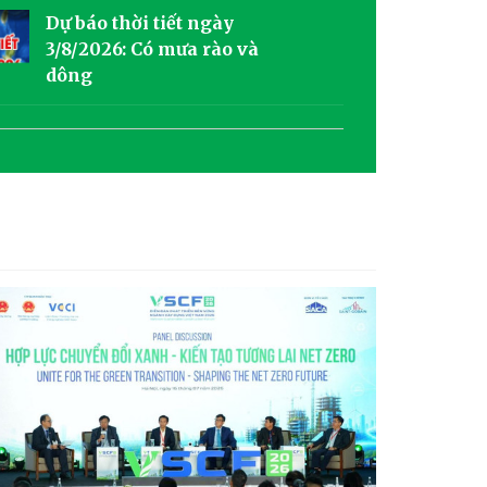
Dự báo thời tiết ngày
3/8/2026: Có mưa rào và
dông
Dự báo thời tiết ngày
2/8/2026: Có mây, có lúc có
mưa rào và dông