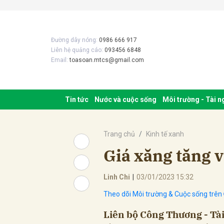
Đường dây nóng:
0986 666 917
Liên hệ quảng cáo:
093456 6848
Email:
toasoan.mtcs@gmail.com
Tin tức
Nước và cuộc sống
Môi trường - Tài 
Trang chủ
Kinh tế xanh
Giá xăng tăng v
Linh Chi
|
03/01/2023 15:32
Theo dõi Môi trường & Cuộc sống trên
Liên bộ Công Thương - Tài