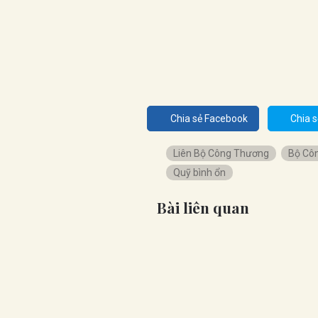
Chia sẻ Facebook
Chia s
Liên Bộ Công Thương
Bộ Cô
Quỹ bình ổn
Bài liên quan