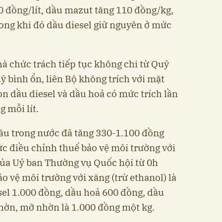
60 đồng/lít, dầu mazut tăng 110 đồng/kg,
ong khi đó dầu diesel giữ nguyên ở mức
à chức trách tiếp tục không chi từ Quỹ
uỹ bình ổn, liên Bộ không trích với mặt
n dầu diesel và dầu hoả có mức trích lần
g mỗi lít.
dầu trong nước đã tăng 330-1.100 đồng
mức điều chỉnh thuế bảo vệ môi trường với
của Uỷ ban Thường vụ Quốc hội từ 0h
o vệ môi trường với xăng (trừ ethanol) là
esel 1.000 đồng, dầu hoả 600 đồng, dầu
hờn, mỡ nhờn là 1.000 đồng một kg.