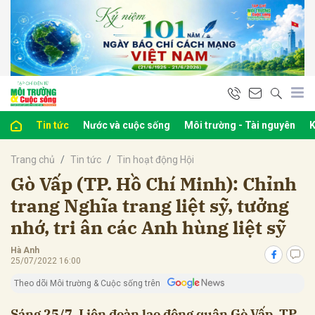
bình luận
Tin tức
Nước và cuộc sống
Môi trường - Tài nguyên
K
Trang chủ
Tin tức
Tin hoạt động Hội
Gò Vấp (TP. Hồ Chí Minh): Chỉnh
trang Nghĩa trang liệt sỹ, tưởng
nhớ, tri ân các Anh hùng liệt sỹ
Hủy
G
Hà Anh
25/07/2022 16:00
Theo dõi Môi trường & Cuộc sống trên
Sáng 25/7, Liên đoàn lao động quận Gò Vấp, TP.