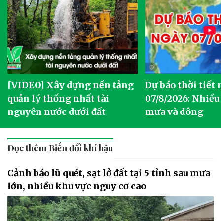
[VIDEO] Xây dựng nền tảng
Dự báo thời tiết
quản lý thống nhất tài
07/8/2026: Nhiều
nguyên nước dưới đất
mưa và dông
Đọc thêm Biến đổi khí hậu
Cảnh báo lũ quét, sạt lở đất tại 5 tỉnh sau mưa
lớn, nhiều khu vực nguy cơ cao