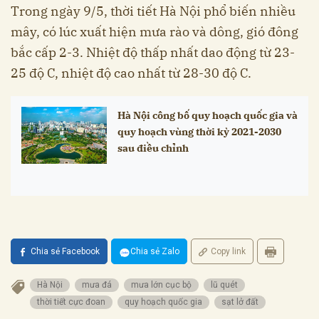
Trong ngày 9/5, thời tiết Hà Nội phổ biến nhiều
mây, có lúc xuất hiện mưa rào và dông, gió đông
bắc cấp 2-3. Nhiệt độ thấp nhất dao động từ 23-
25 độ C, nhiệt độ cao nhất từ 28-30 độ C.
Hà Nội công bố quy hoạch quốc gia và
quy hoạch vùng thời kỳ 2021-2030
sau điều chỉnh
Chia sẻ Facebook
Chia sẻ Zalo
Copy link
Hà Nội
mưa đá
mưa lớn cục bộ
lũ quét
thời tiết cực đoan
quy hoạch quốc gia
sạt lở đất