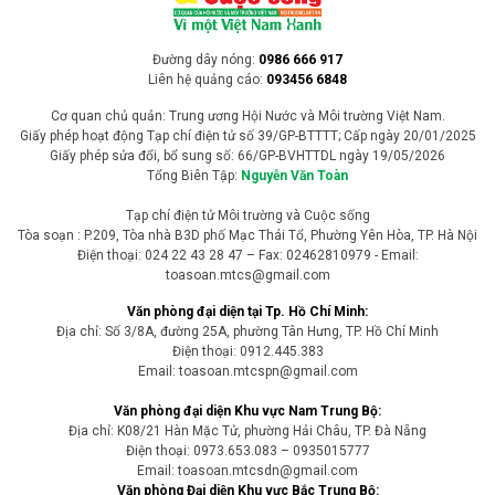
Đường dây nóng:
0986 666 917
Liên hệ quảng cáo:
093456 6848
Cơ quan chủ quản: Trung ương Hội Nước và Môi trường Việt Nam.
Giấy phép hoạt động Tạp chí điện tử số 39/GP-BTTTT; Cấp ngày 20/01/2025
Giấy phép sửa đổi, bổ sung số: 66/GP-BVHTTDL ngày 19/05/2026
Tổng Biên Tập:
Nguyễn Văn Toàn
Tạp chí điện tử Môi trường và Cuộc sống
Tòa soạn : P.209, Tòa nhà B3D phố Mạc Thái Tổ, Phường Yên Hòa, TP. Hà Nội
Điện thoại: 024 22 43 28 47 – Fax: 02462810979 - Email:
toasoan.mtcs@gmail.com
Văn phòng đại diện tại Tp. Hồ Chí Minh:
Địa chỉ: Số 3/8A, đường 25A, phường Tân Hưng, TP. Hồ Chí Minh
Điện thoại: 0912.445.383
Email: toasoan.mtcspn@gmail.com
Văn phòng đại diện Khu vực Nam Trung Bộ:
Địa chỉ: K08/21 Hàn Mặc Tử, phường Hải Châu, TP. Đà Nẵng
Điện thoại: 0973.653.083 – 0935015777
Email: toasoan.mtcsdn@gmail.com
Văn phòng Đại diện Khu vực Bắc Trung Bộ: