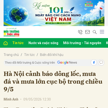
bình luận
Tin tức
Nước và cuộc sống
Môi trường - Tài nguyên
K
Trang chủ
Tin tức
Biến đổi khí hậu
Theo dõi Môi trường & Cuộc sống trên
Hà Nội cảnh báo dông lốc, mưa
đá và mưa lớn cục bộ trong chiều
Hủy
G
9/5
Minh Anh
•
09/05/2026 12:30