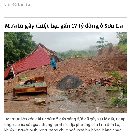
Biến đổi khí hậu
Mưa lũ gây thiệt hại gần 17 tỷ đồng ở Sơn La
Đợt mưa lớn kéo dài từ đêm 5 đến sáng 6/8 đã gây sạt lở đất, ngập
úng và chia cắt giao thông tại nhiều địa phương của tỉnh Sơn La,
khiến 1 người bị thương, hàng chục ngôi nhà hư hỏng, hàng chục