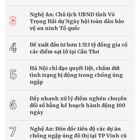
Thanh Hóa: Nhà máy điện rác Bỉm Sơn tăng
tốc thi công trước sức ép xử lý rác
Dự án Nhà máy điện rác Bỉm Sơn (Thanh Hóa) vẫn còn nhiều hạng
mục thi công chậm so với kế hoạch, trong khi nhu cầu xử lý rác thải
trên địa bàn ngày càng cấp bách. Chính quyền địa phương đang
tăng cường kiểm tra, đôn đốc chủ đầu tư đẩy nhanh tiến độ để sớm