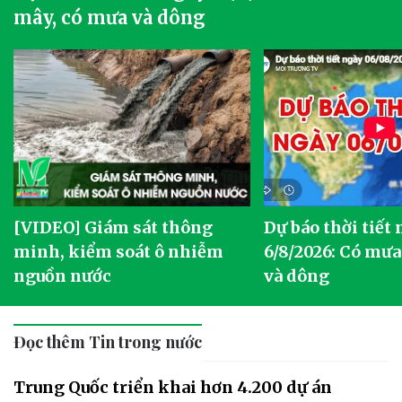
mây, có mưa và dông
[VIDEO] Giám sát thông
Dự báo thời tiết
g
minh, kiểm soát ô nhiễm
6/8/2026: Có mưa
nguồn nước
và dông
Đọc thêm Tin trong nước
Trung Quốc triển khai hơn 4.200 dự án