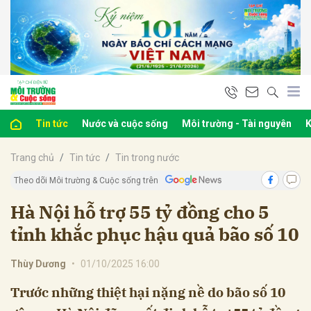
bình luận
Tin tức
Nước và cuộc sống
Môi trường - Tài nguyên
K
Trang chủ
Tin tức
Tin trong nước
Theo dõi Môi trường & Cuộc sống trên
Hà Nội hỗ trợ 55 tỷ đồng cho 5
tỉnh khắc phục hậu quả bão số 10
Hủy
G
Thùy Dương
•
01/10/2025 16:00
Trước những thiệt hại nặng nề do bão số 10