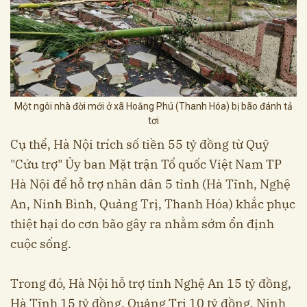
Một ngôi nhà đời mới ở xã Hoằng Phú (Thanh Hóa) bị bão đánh tả
tơi
Cụ thể, Hà Nội trích số tiền 55 tỷ đồng từ Quỹ
"Cứu trợ" Ủy ban Mặt trận Tổ quốc Việt Nam TP
Hà Nội để hỗ trợ nhân dân 5 tỉnh (Hà Tĩnh, Nghệ
An, Ninh Bình, Quảng Trị, Thanh Hóa) khắc phục
thiệt hại do cơn bão gây ra nhằm sớm ổn định
cuộc sống.
Trong đó, Hà Nội hỗ trợ tỉnh Nghệ An 15 tỷ đồng,
Hà Tĩnh 15 tỷ đồng, Quảng Trị 10 tỷ đồng, Ninh