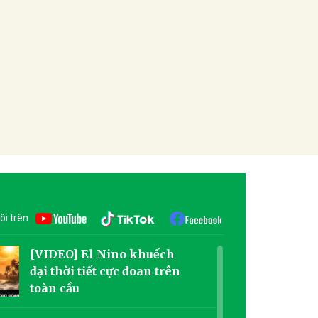
õi trên
[VIDEO] El Nino khuếch
đại thời tiết cực đoan trên
toàn cầu