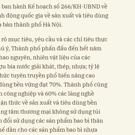
 ban hành Kế hoạch số 266/KH-UBND về
h động quốc gia về sản xuất và tiêu dùng
a bàn thành phố Hà Nội.
rõ mục tiêu, yêu cầu và các chỉ tiêu thực
chú ý, Thành phố phấn đấu đến hết năm
ao nguyên, nhiên vật liệu của các
u bia nước giải khát, thép, nhựa; tỷ lệ
 chức tuyên truyền phổ biến nâng cao
u dùng bền vững đạt 70%. Thành phố cũng
 công nghiệp và 60% các làng nghề
ận thức về sản xuất và tiêu dùng bền
rung tâm thương mại không sử dụng túi
 đổi sử dụng các sản phẩm bao bì thân
thế dần cho các sản phẩm bao bì nhựa