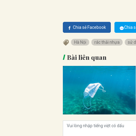
Chia sẻ Facebook
Chia s
Hà Nội
rác thải nhựa
sử d
Bài liên quan