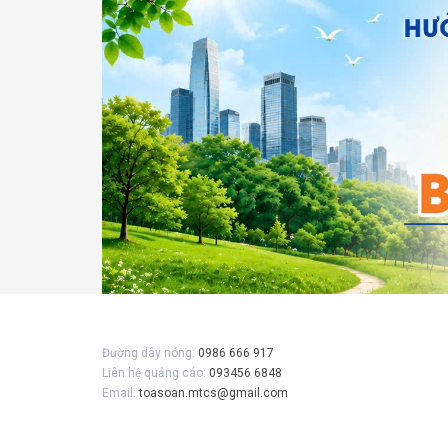
Gửi 
Đường dây nóng:
0986 666 917
Liên hệ quảng cáo:
093456 6848
Email:
toasoan.mtcs@gmail.com