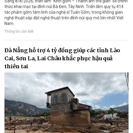
Sáng 8/8/2026, triển lãm "Kinh gốm – Thanh âm thế gian" sẽ chính
thức khai mạc tại đỉnh núi Bà Đen, Tây Ninh. Triển lãm quy tụ 414
tác phẩm gốm tâm linh của nghệ sĩ Tuấn Gốm, trong không gian
nghệ thuật sắp đặt nghệ thuật trên đỉnh núi quy mô lớn nhất Việt
Nam.
Thông tin cần biết
Đà Nẵng hỗ trợ 4 tỷ đồng giúp các tỉnh Lào
Cai, Sơn La, Lai Châu khắc phục hậu quả
thiên tai