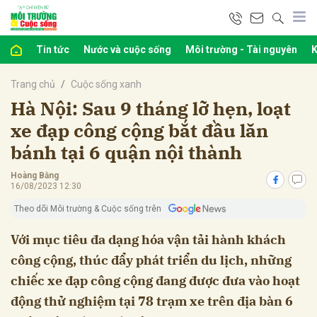
Tin tức
Nước và cuộc sống
Môi trường - Tài nguyên
K
bình luận
Trang chủ
Cuộc sống xanh
Hà Nội: Sau 9 tháng lỡ hẹn, loạt
xe đạp công cộng bắt đầu lăn
bánh tại 6 quận nội thành
Hoàng Bằng
16/08/2023 12:30
Theo dõi Môi trường & Cuộc sống trên
Hủy
G
Với mục tiêu đa dạng hóa vận tải hành khách
công cộng, thúc đẩy phát triển du lịch, những
chiếc xe đạp công cộng đang được đưa vào hoạt
động thử nghiệm tại 78 trạm xe trên địa bàn 6