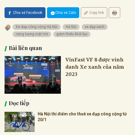
Chia sẻ Facebook
Chia sẻ Zalo
Copy link
Xe đạp công cộng Hà Nội
Hà Nội
xe đạp xanh
năng lượng mặt trời
giảm thiểu khói bụi
Bài liên quan
VinFast VF 8 được vinh
danh Xe xanh của năm
2023
Đọc tiếp
Hà Nội thí điểm cho thuê xe đạp công cộng từ
20/1